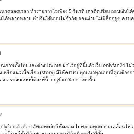
ฒนาตลอดเวลา ทำรายการไวเพียง 5 วินาที เครดิตเพียบ ถอนเงินได้ชัวร์
พันได้หลากหลาย ทำเงินได้แบบไม่จำกัด ถอนง่าย ไม่มีล็อกยูซ ครบครั
1
ุณภาพทั้งไทยและต่างประเทศ มาไว้อยู่ที่นี้แล้วเว็บ onlyfan24 ไม
 หรือแนวเนื้อเรื่อง (story) มีให้ครบจบทุกแนวทุกแบบที่คุณต้องก
่อง ครบจบแบบนี้ต้องที่นี้ onlyfan24.net เท่านั้น
2
nlyfans
ตัวท๊อป
อัพเดทคลิปให้ตลอด ไม่พลาดทุกความเคลื่อนไหว อ
an ไทย ให้ดูได้อย่างผ่อนคลาย ดูได้ฟรีแบบไม่มีกั๊ก