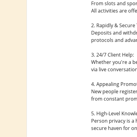
From slots and sport
All activities are o
2. Rapidly & Secure
Deposits and withdr
protocols and advan
3. 24/7 Client Help:
Whether you're a be
via live conversation
4. Appealing Promo
New people register
from constant promo
5. High-Level Knowl
Person privacy is a 
secure haven for o