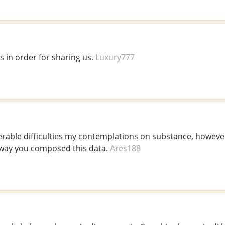
is in order for sharing us.
Luxury777
rable difficulties my contemplations on substance, however I 
 way you composed this data.
Ares188