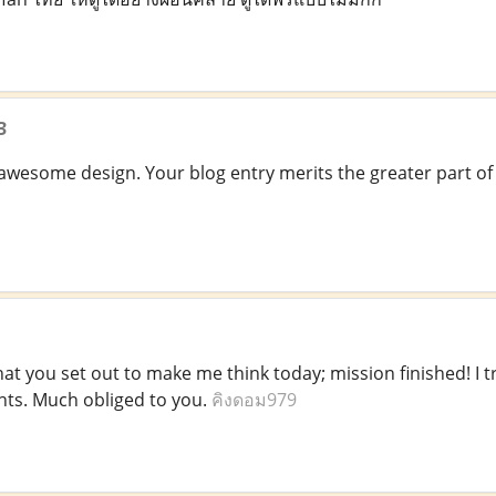
3
wesome design. Your blog entry merits the greater part of t
at you set out to make me think today; mission finished! I 
hts. Much obliged to you.
คิงดอม979