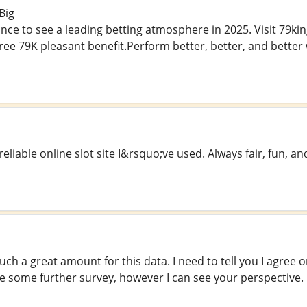
Big
nce to see a leading betting atmosphere in 2025. Visit 79ki
ree 79K pleasant benefit.Perform better, better, and better 
reliable online slot site I&rsquo;ve used. Always fair, fun, an
ch a great amount for this data. I need to tell you I agree 
e some further survey, however I can see your perspective.