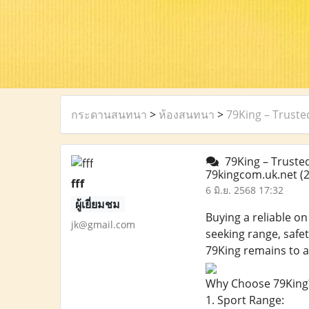
กระดานสนทนา
>
ห้องสนทนา
>
79King – Truste
79King – Trusted 
79kingcom.uk.net
(
fff
6 มิ.ย. 2568 17:32
ผู้เยี่ยมชม
Buying a reliable o
jk@gmail.com
seeking range, safe
79King remains to at
Why Choose 79King
1. Sport Range: