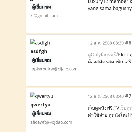
Luxury12 memberikan
ผู้เยี่ยมชม
yang sama bagusnya
kl@gmail.com
#6
12 ส.ค. 2568 08:39
asdfgh
ดูOnlyfansฟรี
อัปเดตท
ผู้เยี่ยมชม
ต้องสมัครสมาชิก เสริฟ
lppkvrouirw@cijaie.com
#7
12 ส.ค. 2568 08:40
qwertyu
เว็บดูหนังฟรี.TV
เว็บดูห
ผู้เยี่ยมชม
ค่าใช้จ่าย ดูหนังใหม่ N
afioewfoj@ojdao.com