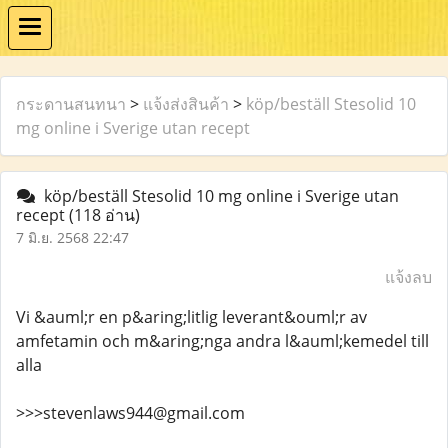
กระดานสนทนา
>
แจ้งส่งสินค้า
>
köp/beställ Stesolid 10
mg online i Sverige utan recept
köp/beställ Stesolid 10 mg online i Sverige utan
recept
(118 อ่าน)
7 มิ.ย. 2568 22:47
แจ้งลบ
Vi &auml;r en p&aring;litlig leverant&ouml;r av
amfetamin och m&aring;nga andra l&auml;kemedel till
alla
>>>stevenlaws944@gmail.com