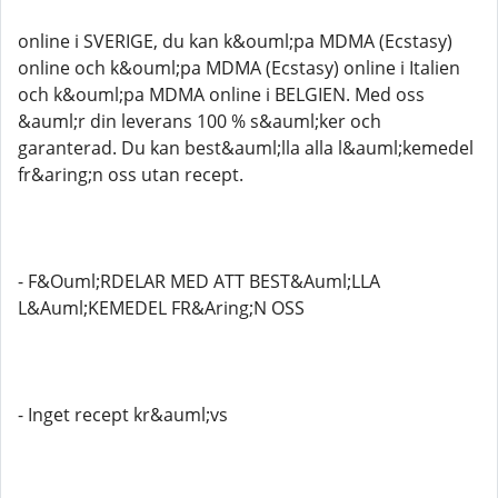
online i SVERIGE, du kan k&ouml;pa MDMA (Ecstasy)
online och k&ouml;pa MDMA (Ecstasy) online i Italien
och k&ouml;pa MDMA online i BELGIEN. Med oss ​​
&auml;r din leverans 100 % s&auml;ker och
garanterad. Du kan best&auml;lla alla l&auml;kemedel
fr&aring;n oss utan recept.
- F&Ouml;RDELAR MED ATT BEST&Auml;LLA
L&Auml;KEMEDEL FR&Aring;N OSS
- Inget recept kr&auml;vs