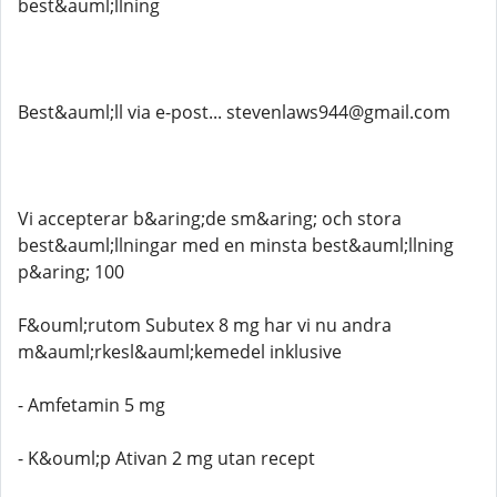
best&auml;llning
Best&auml;ll via e-post... stevenlaws944@gmail.com
Vi accepterar b&aring;de sm&aring; och stora
best&auml;llningar med en minsta best&auml;llning
p&aring; 100
F&ouml;rutom Subutex 8 mg har vi nu andra
m&auml;rkesl&auml;kemedel inklusive
- Amfetamin 5 mg
- K&ouml;p Ativan 2 mg utan recept