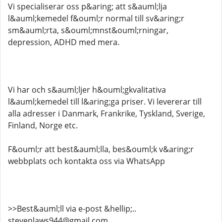
Vi specialiserar oss p&aring; att s&auml;lja
l&auml;kemedel f&ouml;r normal till sv&aring;r
sm&auml;rta, s&ouml;mnst&ouml;rningar,
depression, ADHD med mera.
Vi har och s&auml;ljer h&ouml;gkvalitativa
l&auml;kemedel till l&aring;ga priser. Vi levererar till
alla adresser i Danmark, Frankrike, Tyskland, Sverige,
Finland, Norge etc.
F&ouml;r att best&auml;lla, bes&ouml;k v&aring;r
webbplats och kontakta oss via WhatsApp
>>Best&auml;ll via e-post &hellip;..
stevenlaws944@gmail.com