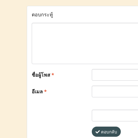
ตอบกระทู้
ชื่อผู้โพส
*
อีเมล
*
ตอบกลับ