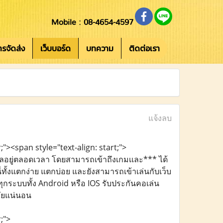
Mobile : 08-4654-4597
การจัดส่ง
เว็บบอร์ด
บทความ
ติดต่อเรา
แจ้งลบ
r;"><span style="text-align: start;">
ลอยู่ตลอดเวลา โดยสามารถเข้าถึงเกมเเละ*** ได้
นี่ทั้งแตกง่าย แตกบ่อย และยังสามารถเข้าเล่นกับเว็บ
ทุกระบบทั้ง Android หรือ IOS รับประกันคอเล่น
ภัยแน่นอน
;">