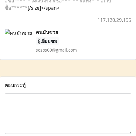
#ซื้อ******ได้เงินจริง #ซื้อ****** #แทง*** #เว็บ
ซื้อ******
[/size]</span>
117.120.29.195
คนมันซวย
ผู้เยี่ยมชม
sosos00@gmail.com
ตอบกระทู้