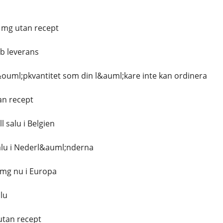
 mg utan recept
b leverans
ouml;pkvantitet som din l&auml;kare inte kan ordinera
an recept
l salu i Belgien
alu i Nederl&auml;nderna
 mg nu i Europa
alu
utan recept