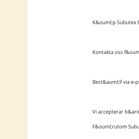
K&ouml;p Subutex 8m
Kontakta oss f&ouml
Best&auml;ll via e-
Vi accepterar b&ari
F&ouml;rutom Subut