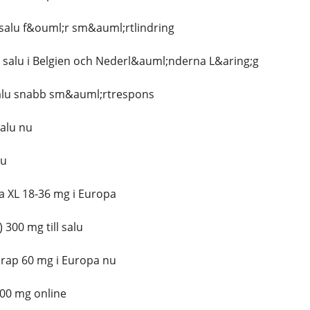
l salu f&ouml;r sm&auml;rtlindring
ill salu i Belgien och Nederl&auml;nderna L&aring;g
 salu snabb sm&auml;rtrespons
salu nu
lu
a XL 18-36 mg i Europa
300 mg till salu
irap 60 mg i Europa nu
300 mg online