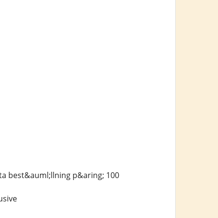
ta best&auml;llning p&aring; 100
usive