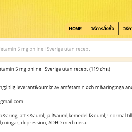
HOME
วิธีการสั่งซื้อ
วิธี
etamin 5 mg online i Sverige utan recept
tamin 5 mg online i Sverige utan recept
(119 อ่าน)
ng;litlig leverant&ouml;r av amfetamin och m&aring;nga and
gmail.com
s p&aring; att s&auml;lja l&auml;kemedel f&ouml;r normal ti
rningar, depression, ADHD med mera.