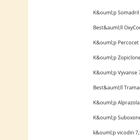
K&ouml;p Somadril 
Best&auml;ll OxyCo
K&ouml;p Percocet 
K&ouml;p Zopiclone
K&ouml;p Vyvanse 7
Best&auml;ll Trama
K&ouml;p Alprazola
K&ouml;p Suboxone 
k&ouml;p vicodin 7,