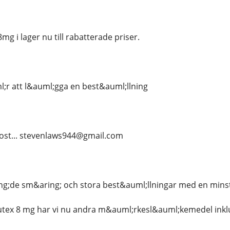
g i lager nu till rabatterade priser.
;r att l&auml;gga en best&auml;llning
post... stevenlaws944@gmail.com
ng;de sm&aring; och stora best&auml;llningar med en mins
ex 8 mg har vi nu andra m&auml;rkesl&auml;kemedel inkl