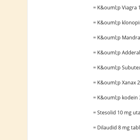
= K&ouml;p Viagra 
= K&ouml;p klonopi
= K&ouml;p Mandrax
= K&ouml;p Adderall
= K&ouml;p Subutex
= K&ouml;p Xanax 2 
= K&ouml;p kodein 
= Stesolid 10 mg ut
= Dilaudid 8 mg tab