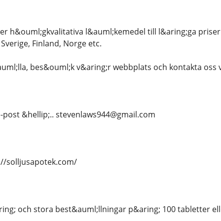
er h&ouml;gkvalitativa l&auml;kemedel till l&aring;ga priser. 
 Sverige, Finland, Norge etc.
uml;lla, bes&ouml;k v&aring;r webbplats och kontakta oss
e-post &hellip;.. stevenlaws944@gmail.com
//solljusapotek.com/
ing; och stora best&auml;llningar p&aring; 100 tabletter el