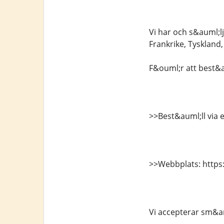
Vi har och s&auml;lj
Frankrike, Tyskland,
F&ouml;r att best&a
>>Best&auml;ll via 
>>Webbplats: https:
Vi accepterar sm&ar