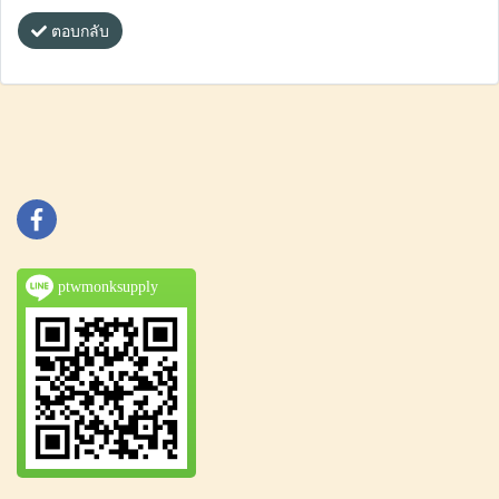
ตอบกลับ
ptwmonksupply