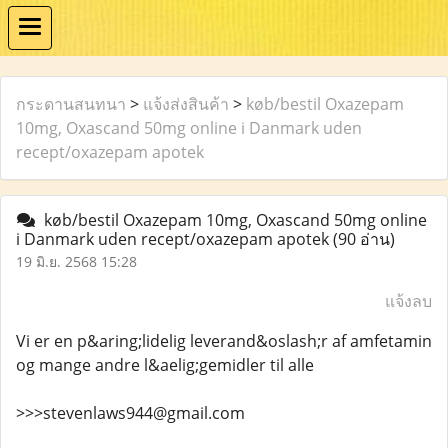
กระดานสนทนา
>
แจ้งส่งสินค้า
>
køb/bestil Oxazepam
10mg, Oxascand 50mg online i Danmark uden
recept/oxazepam apotek
køb/bestil Oxazepam 10mg, Oxascand 50mg online
i Danmark uden recept/oxazepam apotek
(90 อ่าน)
19 มิ.ย. 2568 15:28
แจ้งลบ
Vi er en p&aring;lidelig leverand&oslash;r af amfetamin
og mange andre l&aelig;gemidler til alle
>>>stevenlaws944@gmail.com