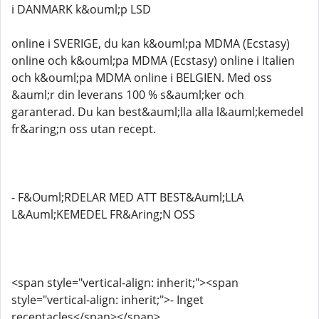
i DANMARK k&ouml;p LSD
online i SVERIGE, du kan k&ouml;pa MDMA (Ecstasy)
online och k&ouml;pa MDMA (Ecstasy) online i Italien
och k&ouml;pa MDMA online i BELGIEN. Med oss ​​
&auml;r din leverans 100 % s&auml;ker och
garanterad. Du kan best&auml;lla alla l&auml;kemedel
fr&aring;n oss utan recept.
- F&Ouml;RDELAR MED ATT BEST&Auml;LLA
L&Auml;KEMEDEL FR&Aring;N OSS
<span style="vertical-align: inherit;"><span
style="vertical-align: inherit;">- Inget
receptacles</span></span>