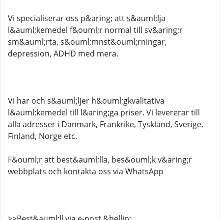
Vi specialiserar oss p&aring; att s&auml;lja
l&auml;kemedel f&ouml;r normal till sv&aring;r
sm&auml;rta, s&ouml;mnst&ouml;rningar,
depression, ADHD med mera.
Vi har och s&auml;ljer h&ouml;gkvalitativa
l&auml;kemedel till l&aring;ga priser. Vi levererar till
alla adresser i Danmark, Frankrike, Tyskland, Sverige,
Finland, Norge etc.
F&ouml;r att best&auml;lla, bes&ouml;k v&aring;r
webbplats och kontakta oss via WhatsApp
>>Best&auml;ll via e-post &hellip;..