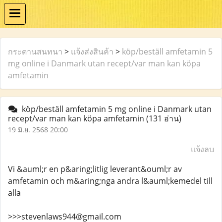
กระดานสนทนา
>
แจ้งส่งสินค้า
>
köp/beställ amfetamin 5
mg online i Danmark utan recept/var man kan köpa
amfetamin
köp/beställ amfetamin 5 mg online i Danmark utan
recept/var man kan köpa amfetamin
(131 อ่าน)
19 มิ.ย. 2568 20:00
แจ้งลบ
Vi &auml;r en p&aring;litlig leverant&ouml;r av
amfetamin och m&aring;nga andra l&auml;kemedel till
alla
>>>stevenlaws944@gmail.com