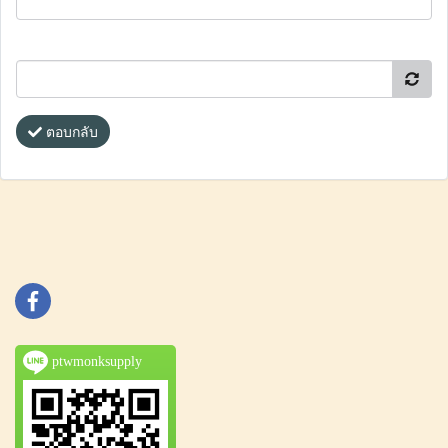
ตอบกลับ
ptwmonksupply