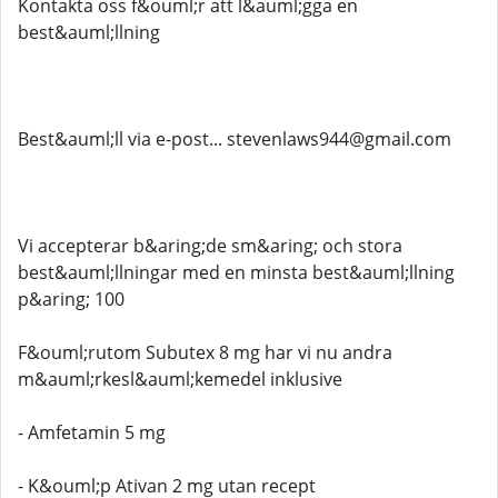
Kontakta oss f&ouml;r att l&auml;gga en
best&auml;llning
Best&auml;ll via e-post... stevenlaws944@gmail.com
Vi accepterar b&aring;de sm&aring; och stora
best&auml;llningar med en minsta best&auml;llning
p&aring; 100
F&ouml;rutom Subutex 8 mg har vi nu andra
m&auml;rkesl&auml;kemedel inklusive
- Amfetamin 5 mg
- K&ouml;p Ativan 2 mg utan recept