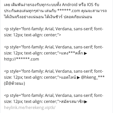
เลย เดิมพันง่ายรองรับทุกระบบทั้ง Android หรือ IOS รับ
ประกันคอเล่นทุกๆท่าน เล่นกับ ******.com คุณจะสามารถ
ได้เงินจริงอย่างแน่นอน ได้เงินชัวร์ ปลอดภัยแน่นอน
<p style="font-family: Arial, Verdana, sans-serif; font-
size: 12px; text-align: center;">
<p style="font-family: Arial, Verdana, sans-serif; font-
size: 12px; text-align: center;">แทง***คลิ้ก ▶
http://******.com
<p style="font-family: Arial, Verdana, sans-serif; font-
size: 12px; text-align: center;">แอดไลน์ ▶ @hkeng_***
(มี@ด้วยนะ)
<p style="font-family: Arial, Verdana, sans-serif; font-
size: 12px; text-align: center;">สมัครสมาชิก▶
heylink.me/herekeng.viptk/