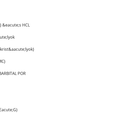
) &eacute;s HCL
ute;lyok
krist&aacute;lyok)
MC)
ARBITAL POR
Eacute;G)