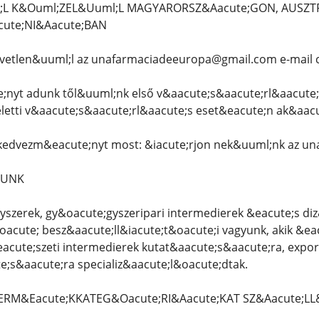
;L K&Ouml;ZEL&Uuml;L MAGYARORSZ&Aacute;GON, AUSZTR
ute;NI&Aacute;BAN
vetlen&uuml;l az unafarmaciadeeuropa@gmail.com e-mail 
nyt adunk től&uuml;nk első v&aacute;s&aacute;rl&aacute
eletti v&aacute;s&aacute;rl&aacute;s eset&eacute;n ak&aac
 kedvezm&eacute;nyt most: &iacute;rjon nek&uuml;nk az 
LUNK
yszerek, gy&oacute;gyszeripari intermedierek &eacute;s di
acute; besz&aacute;ll&iacute;t&oacute;i vagyunk, akik &ea
acute;szeti intermedierek kutat&aacute;s&aacute;ra, expor
;s&aacute;ra specializ&aacute;l&oacute;dtak.
TERM&Eacute;KKATEG&Oacute;RI&Aacute;KAT SZ&Aacute;LL&