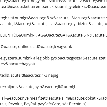
ute;s&aacute;ra, hogy műszaki friss&iacute;t&eacute;seink 
te;rt&eacute;ket teremtsenek &uuml;gyfeleink sz&aacute;m
e;ba t&ouml;rt&eacute;nő sz&aacute;ll&iacute;t&aacute;sra
aacute;ll&iacute;t&aacute;si ar&aacute;nyt biztos&iacute;
DELJEN TŐL&Uuml;NK AG&Oacute;GAT&Aacute;S N&Eacute;
&oacute; online elad&oacute;k vagyunk
;gyszer&uuml;nk a legjobb gy&oacute;gyszer&eacute;szeti
te;v&aacute;hagyott.
e;ll&iacute;t&aacute;s 1-3 napig
e;roljon v&eacute;ny n&eacute;lk&uuml;l
;s k&eacute;nyelmes fizet&eacute;si m&oacute;dokat k&iac
;s, Revolut, PayPal, paySafeCard, sőt Bitcoin is).