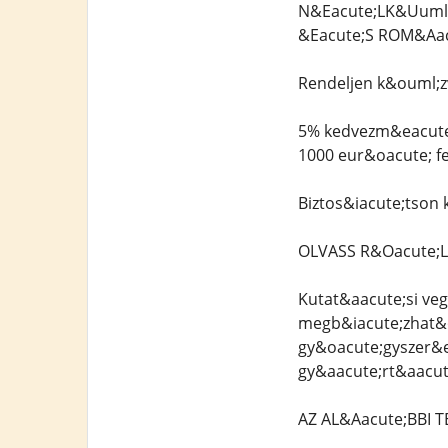
N&Eacute;LK&Uuml
&Eacute;S ROM&Aac
Rendeljen k&ouml;z
5% kedvezm&eacute;
1000 eur&oacute; f
Biztos&iacute;tson
OLVASS R&Oacute;
Kutat&aacute;si veg
megb&iacute;zhat&o
gy&oacute;gyszer&e
gy&aacute;rt&aacute
AZ AL&Aacute;BBI 