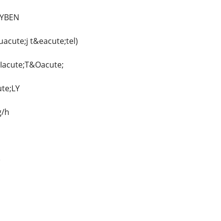
LYBEN
acute;j t&eacute;tel)
Iacute;T&Oacute;
te;LY
g/h
)