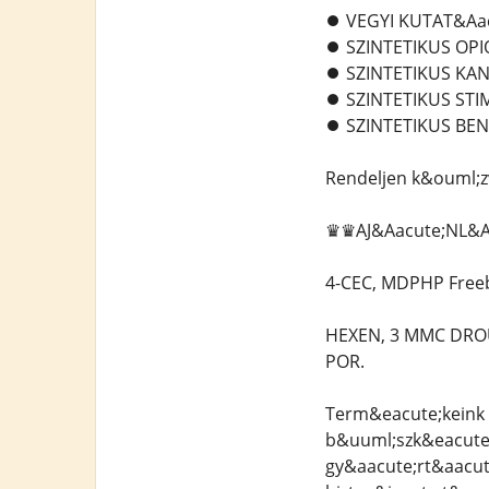
⏺️ VEGYI KUTAT&Aa
⏺️ SZINTETIKUS OP
⏺️ SZINTETIKUS K
⏺️ SZINTETIKUS ST
⏺️ SZINTETIKUS BE
Rendeljen k&ouml;z
♛♛AJ&Aacute;NL&A
4-CEC, MDPHP Freeb
HEXEN, 3 MMC DROU
POR.
Term&eacute;keink 
b&uuml;szk&eacute;l
gy&aacute;rt&aacut