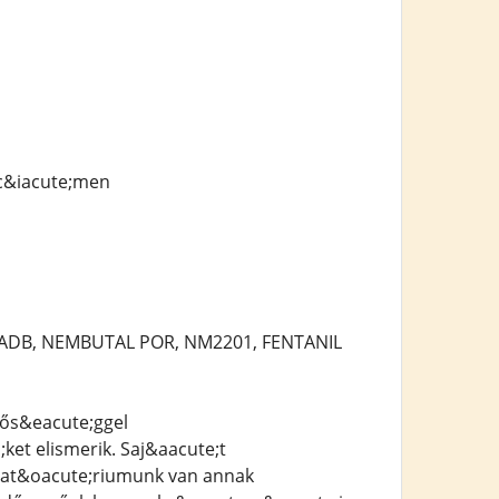
c&iacute;men
-ADB, NEMBUTAL POR, NM2201, FENTANIL
nős&eacute;ggel
et elismerik. Saj&aacute;t
orat&oacute;riumunk van annak