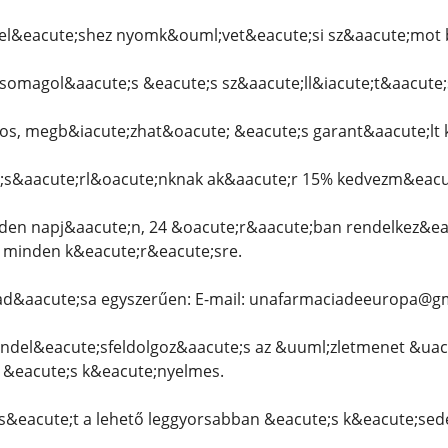
&eacute;shez nyomk&ouml;vet&eacute;si sz&aacute;mot b
csomagol&aacute;s &eacute;s sz&aacute;ll&iacute;t&aacute
os, megb&iacute;zhat&oacute; &eacute;s garant&aacute;lt k
s&aacute;rl&oacute;nknak ak&aacute;r 15% kedvezm&eacute
den napj&aacute;n, 24 &oacute;r&aacute;ban rendelkez&eac
k minden k&eacute;r&eacute;sre.
ad&aacute;sa egyszerűen: E-mail: unafarmaciadeeuropa@g
endel&eacute;sfeldolgoz&aacute;s az &uuml;zletmenet &uacu
 &eacute;s k&eacute;nyelmes.
&eacute;t a lehető leggyorsabban &eacute;s k&eacute;sede