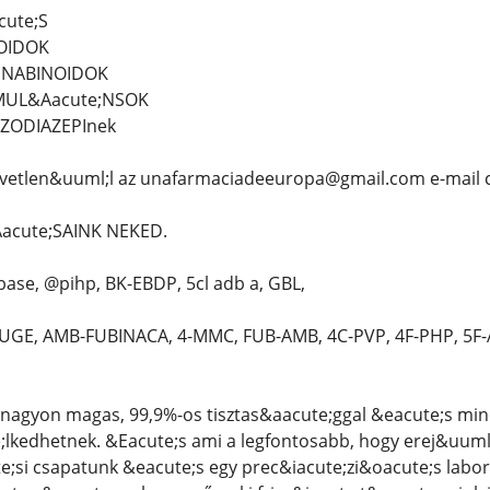
cute;S
IOIDOK
ANNABINOIDOK
IMUL&Aacute;NSOK
NZODIAZEPInek
vetlen&uuml;l az unafarmaciadeeuropa@gmail.com e-mail 
acute;SAINK NEKED.
ase, @pihp, BK-EBDP, 5cl adb a, GBL,
GE, AMB-FUBINACA, 4-MMC, FUB-AMB, 4C-PVP, 4F-PHP, 5F
nagyon magas, 99,9%-os tisztas&aacute;ggal &eacute;s mi
kedhetnek. &Eacute;s ami a legfontosabb, hogy erej&uuml;k
e;si csapatunk &eacute;s egy prec&iacute;zi&oacute;s lab