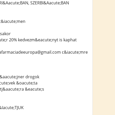
I&Aacute;BAN, SZERBI&Aacute;BAN
c&iacute;men
;sakor
ute;r 20% kedvezm&eacute;nyt is kaphat
unafarmaciadeeuropa@gmail.com c&iacute;mre
z&aacute;jner drogok
cute;vek &oacute;ta
tj&aacute;ra &eacute;s
Iacute;TJUK