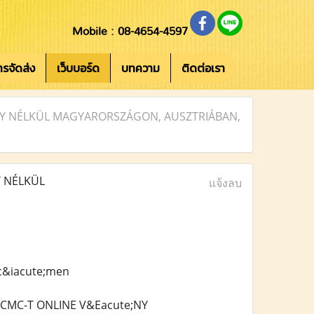
Mobile : 08-4654-4597
การจัดส่ง
เว็บบอร์ด
บทความ
ติดต่อเรา
NY NÉLKÜL MAGYARORSZÁGON, AUSZTRIÁBAN,
 NÉLKÜL
แจ้งลบ
c&iacute;men
-CMC-T ONLINE V&Eacute;NY