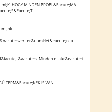
uml;K, HOGY MINDEN PROBL&Eacute;MA
cute;S&Eacute;T
uml;nk.
t&oacute;szer ter&uuml;let&eacute;n, a
l&iacute;t&aacute;s. Minden diszkr&eacute;t.
GŰ TERM&Eacute;KEK IS VAN