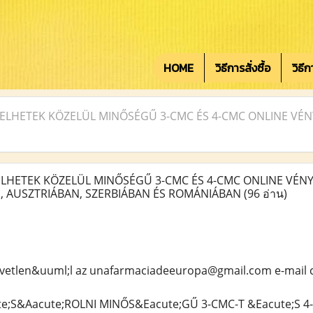
HOME
วิธีการสั่งซื้อ
วิธี
LHETEK KÖZELÜL MINŐSÉGŰ 3-CMC ÉS 4-CMC ONLINE VÉ
ETEK KÖZELÜL MINŐSÉGŰ 3-CMC ÉS 4-CMC ONLINE VÉNY
 AUSZTRIÁBAN, SZERBIÁBAN ÉS ROMÁNIÁBAN
(96 อ่าน)
vetlen&uuml;l az unafarmaciadeeuropa@gmail.com e-mail 
e;S&Aacute;ROLNI MINŐS&Eacute;GŰ 3-CMC-T &Eacute;S 4