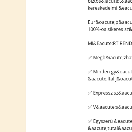
biztos&iacute;t&aac
kereskedelmi &eacu
Eur&oacute;p&aacut
100%-os sikeres sz&
MI&Eacute;RT REN
✅ Megb&iacute;zhat
✅ Minden gy&oacute
&aacute;ltal j&oacu
✅ Expressz sz&aacut
✅ V&aacute;s&aacut
✅ Egyszerű &eacute
&aacute;tutal&aacute