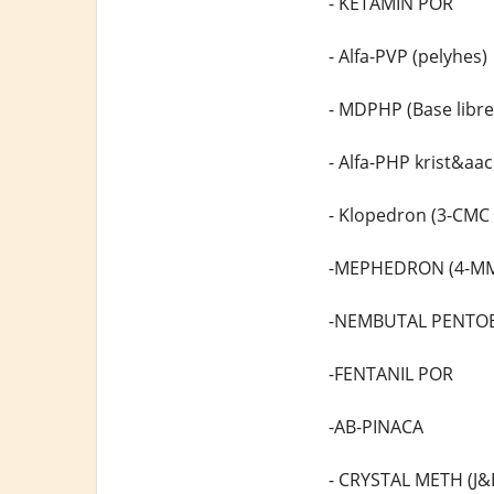
- KETAMIN POR
- Alfa-PVP (pelyhes)
- MDPHP (Base libre
- Alfa-PHP krist&aac
- Klopedron (3-CMC 
-MEPHEDRON (4-M
-NEMBUTAL PENTOB
-FENTANIL POR
-AB-PINACA
- CRYSTAL METH (J&