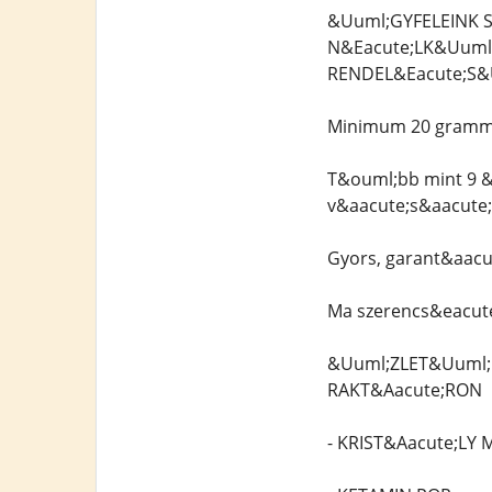
&Uuml;GYFELEINK 
N&Eacute;LK&Uuml
RENDEL&Eacute;S&
Minimum 20 grammos
T&ouml;bb mint 9 &e
v&aacute;s&aacute;
Gyors, garant&aacut
Ma szerencs&eacute
&Uuml;ZLET&Uuml;N
RAKT&Aacute;RON
- KRIST&Aacute;LY