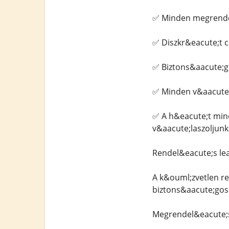
✅ Minden megrendel
✅ Diszkr&eacute;t 
✅ Biztons&aacute;g
✅ Minden v&aacute;
✅ A h&eacute;t min
v&aacute;laszoljun
Rendel&eacute;s le
A k&ouml;zvetlen r
biztons&aacute;gos
Megrendel&eacute;s