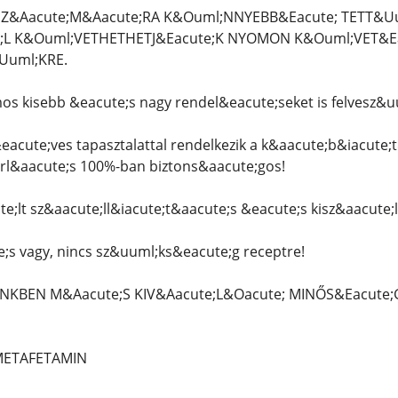
SZ&Aacute;M&Aacute;RA K&Ouml;NNYEBB&Eacute; TETT&U
;L K&Ouml;VETHETHETJ&Eacute;K NYOMON K&Ouml;VET&Ea
Uuml;KRE.
 kisebb &eacute;s nagy rendel&eacute;seket is felvesz&u
acute;ves tapasztalattal rendelkezik a k&aacute;b&iacute;
rl&aacute;s 100%-ban biztons&aacute;gos!
e;lt sz&aacute;ll&iacute;t&aacute;s &eacute;s kisz&aacute;l
;s vagy, nincs sz&uuml;ks&eacute;g receptre!
KBEN M&Aacute;S KIV&Aacute;L&Oacute; MINŐS&Eacute;
 METAFETAMIN