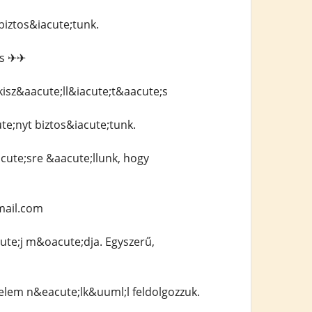
iztos&iacute;tunk.
;s ✈✈
isz&aacute;ll&iacute;t&aacute;s
;nyt biztos&iacute;tunk.
ute;sre &aacute;llunk, hogy
mail.com
te;j m&oacute;dja. Egyszerű,
lem n&eacute;lk&uuml;l feldolgozzuk.