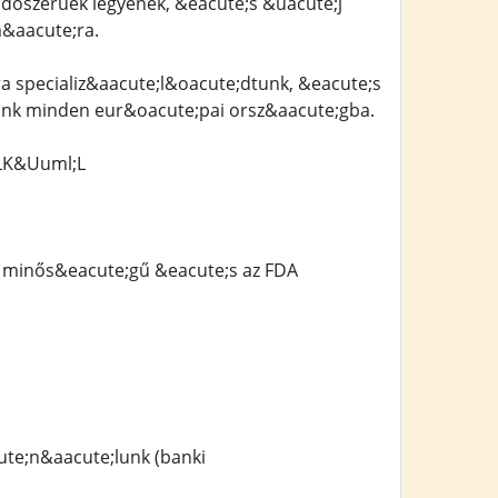
időszerűek legyenek, &eacute;s &uacute;j
&aacute;ra.
 specializ&aacute;l&oacute;dtunk, &eacute;s
tunk minden eur&oacute;pai orsz&aacute;gba.
LK&Uuml;L
 minős&eacute;gű &eacute;s az FDA
ute;n&aacute;lunk (banki