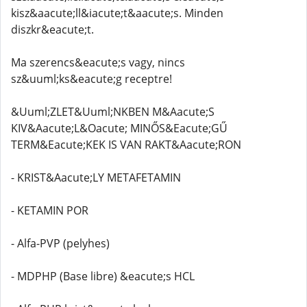
kisz&aacute;ll&iacute;t&aacute;s. Minden
diszkr&eacute;t.
Ma szerencs&eacute;s vagy, nincs
sz&uuml;ks&eacute;g receptre!
&Uuml;ZLET&Uuml;NKBEN M&Aacute;S
KIV&Aacute;L&Oacute; MINŐS&Eacute;GŰ
TERM&Eacute;KEK IS VAN RAKT&Aacute;RON
- KRIST&Aacute;LY METAFETAMIN
- KETAMIN POR
- Alfa-PVP (pelyhes)
- MDPHP (Base libre) &eacute;s HCL