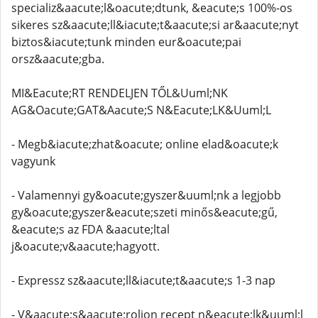
specializ&aacute;l&oacute;dtunk, &eacute;s 100%-os
sikeres sz&aacute;ll&iacute;t&aacute;si ar&aacute;nyt
biztos&iacute;tunk minden eur&oacute;pai
orsz&aacute;gba.
MI&Eacute;RT RENDELJEN TŐL&Uuml;NK
AG&Oacute;GAT&Aacute;S N&Eacute;LK&Uuml;L
- Megb&iacute;zhat&oacute; online elad&oacute;k
vagyunk
- Valamennyi gy&oacute;gyszer&uuml;nk a legjobb
gy&oacute;gyszer&eacute;szeti minős&eacute;gű,
&eacute;s az FDA &aacute;ltal
j&oacute;v&aacute;hagyott.
- Expressz sz&aacute;ll&iacute;t&aacute;s 1-3 nap
- V&aacute;s&aacute;roljon recept n&eacute;lk&uuml;l