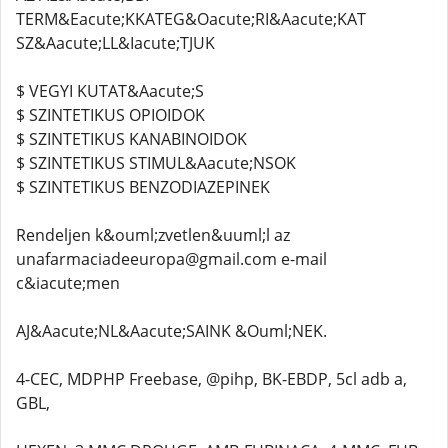
TERM&Eacute;KKATEG&Oacute;RI&Aacute;KAT
SZ&Aacute;LL&Iacute;TJUK
$ VEGYI KUTAT&Aacute;S
$ SZINTETIKUS OPIOIDOK
$ SZINTETIKUS KANABINOIDOK
$ SZINTETIKUS STIMUL&Aacute;NSOK
$ SZINTETIKUS BENZODIAZEPINEK
Rendeljen k&ouml;zvetlen&uuml;l az
unafarmaciadeeuropa@gmail.com e-mail
c&iacute;men
AJ&Aacute;NL&Aacute;SAINK &Ouml;NEK.
4-CEC, MDPHP Freebase, @pihp, BK-EBDP, 5cl adb a,
GBL,