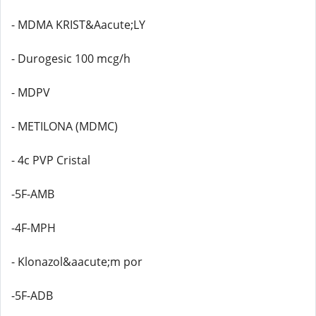
- MDMA KRIST&Aacute;LY
- Durogesic 100 mcg/h
- MDPV
- METILONA (MDMC)
- 4c PVP Cristal
-5F-AMB
-4F-MPH
- Klonazol&aacute;m por
-5F-ADB