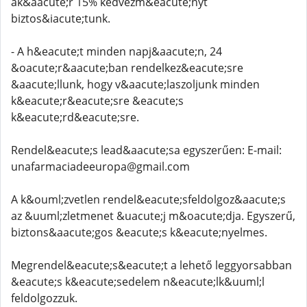
ak&aacute;r 15% kedvezm&eacute;nyt
biztos&iacute;tunk.
- A h&eacute;t minden napj&aacute;n, 24
&oacute;r&aacute;ban rendelkez&eacute;sre
&aacute;llunk, hogy v&aacute;laszoljunk minden
k&eacute;r&eacute;sre &eacute;s
k&eacute;rd&eacute;sre.
Rendel&eacute;s lead&aacute;sa egyszerűen: E-mail:
unafarmaciadeeuropa@gmail.com
A k&ouml;zvetlen rendel&eacute;sfeldolgoz&aacute;s
az &uuml;zletmenet &uacute;j m&oacute;dja. Egyszerű,
biztons&aacute;gos &eacute;s k&eacute;nyelmes.
Megrendel&eacute;s&eacute;t a lehető leggyorsabban
&eacute;s k&eacute;sedelem n&eacute;lk&uuml;l
feldolgozzuk.