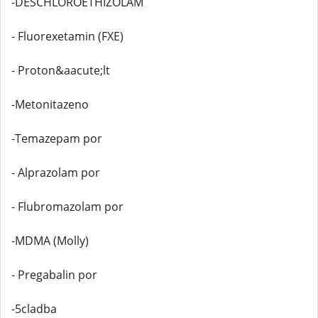
-DESCHLOROETHIZOLAM
- Fluorexetamin (FXE)
- Proton&aacute;lt
-Metonitazeno
-Temazepam por
- Alprazolam por
- Flubromazolam por
-MDMA (Molly)
- Pregabalin por
-5cladba