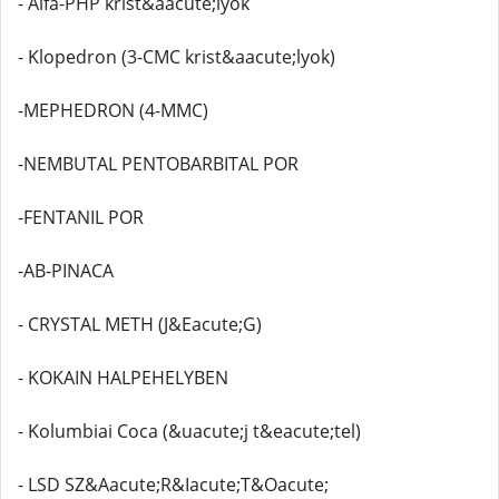
- Alfa-PHP krist&aacute;lyok
- Klopedron (3-CMC krist&aacute;lyok)
-MEPHEDRON (4-MMC)
-NEMBUTAL PENTOBARBITAL POR
-FENTANIL POR
-AB-PINACA
- CRYSTAL METH (J&Eacute;G)
- KOKAIN HALPEHELYBEN
- Kolumbiai Coca (&uacute;j t&eacute;tel)
- LSD SZ&Aacute;R&Iacute;T&Oacute;