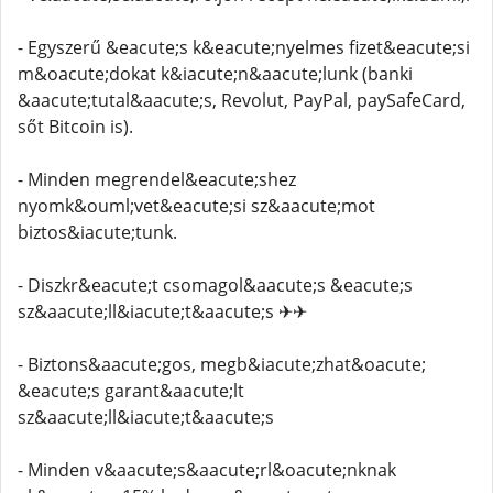
- Egyszerű &eacute;s k&eacute;nyelmes fizet&eacute;si
m&oacute;dokat k&iacute;n&aacute;lunk (banki
&aacute;tutal&aacute;s, Revolut, PayPal, paySafeCard,
sőt Bitcoin is).
- Minden megrendel&eacute;shez
nyomk&ouml;vet&eacute;si sz&aacute;mot
biztos&iacute;tunk.
- Diszkr&eacute;t csomagol&aacute;s &eacute;s
sz&aacute;ll&iacute;t&aacute;s ✈✈
- Biztons&aacute;gos, megb&iacute;zhat&oacute;
&eacute;s garant&aacute;lt
sz&aacute;ll&iacute;t&aacute;s
- Minden v&aacute;s&aacute;rl&oacute;nknak