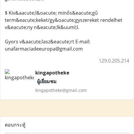
$ Kiv&aacute;l&oacute; minős&eacute;gű
term&eacute;keket/gy&oacute;gyszereket rendelhet
v&eacute;ny n&eacute;lk&uuml;l.
Gyors v&aacute;lasz&eacute;rt E-mail:
unafarmaciadeeuropa@gmail.com
129.0.205.214
kingapotheke
ผู้เยี่ยมชม
kingapotheke@gmail.com
ตอบกระทู้