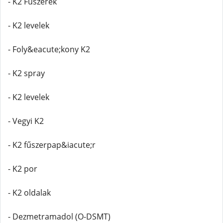
- K2 Fűszerek
- K2 levelek
- Foly&eacute;kony K2
- K2 spray
- K2 levelek
- Vegyi K2
- K2 fűszerpap&iacute;r
- K2 por
- K2 oldalak
- Dezmetramadol (O-DSMT)