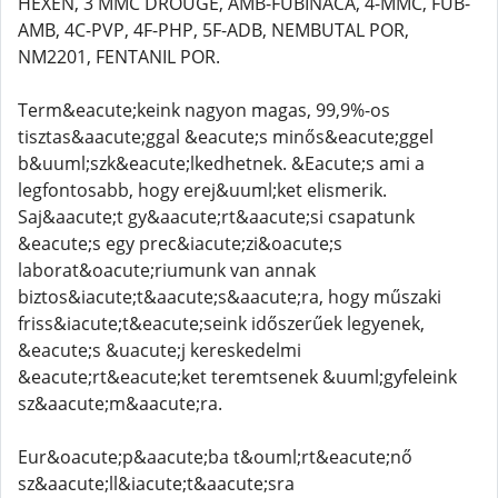
HEXEN, 3 MMC DROUGE, AMB-FUBINACA, 4-MMC, FUB-
AMB, 4C-PVP, 4F-PHP, 5F-ADB, NEMBUTAL POR,
NM2201, FENTANIL POR.
Term&eacute;keink nagyon magas, 99,9%-os
tisztas&aacute;ggal &eacute;s minős&eacute;ggel
b&uuml;szk&eacute;lkedhetnek. &Eacute;s ami a
legfontosabb, hogy erej&uuml;ket elismerik.
Saj&aacute;t gy&aacute;rt&aacute;si csapatunk
&eacute;s egy prec&iacute;zi&oacute;s
laborat&oacute;riumunk van annak
biztos&iacute;t&aacute;s&aacute;ra, hogy műszaki
friss&iacute;t&eacute;seink időszerűek legyenek,
&eacute;s &uacute;j kereskedelmi
&eacute;rt&eacute;ket teremtsenek &uuml;gyfeleink
sz&aacute;m&aacute;ra.
Eur&oacute;p&aacute;ba t&ouml;rt&eacute;nő
sz&aacute;ll&iacute;t&aacute;sra