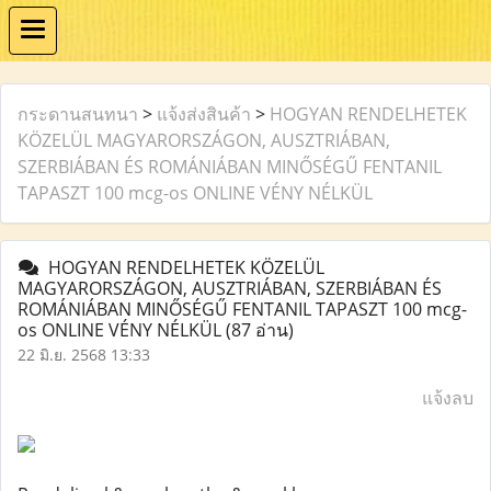
กระดานสนทนา
>
แจ้งส่งสินค้า
>
HOGYAN RENDELHETEK
KÖZELÜL MAGYARORSZÁGON, AUSZTRIÁBAN,
SZERBIÁBAN ÉS ROMÁNIÁBAN MINŐSÉGŰ FENTANIL
TAPASZT 100 mcg-os ONLINE VÉNY NÉLKÜL
HOGYAN RENDELHETEK KÖZELÜL
MAGYARORSZÁGON, AUSZTRIÁBAN, SZERBIÁBAN ÉS
ROMÁNIÁBAN MINŐSÉGŰ FENTANIL TAPASZT 100 mcg-
os ONLINE VÉNY NÉLKÜL
(87 อ่าน)
22 มิ.ย. 2568 13:33
แจ้งลบ