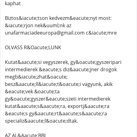
kaphat
Biztos&iacute;tson kedvezm&eacute;nyt most:
&iacute;rjon nek&uuml;nk az
unafarmaciadeeuropa@gmail.com c&iacute;mre
OLVASS R&Oacute;LUNK
Kutat&aacute;si vegyszerek, gy&oacute;gyszeripari
intermedierek &eacute;s diz&aacute;jner drogok
megb&iacute;zhat&oacute;
besz&aacute;ll&iacute;t&oacute;i vagyunk, akik
&eacute;vek &oacute;ta
gy&oacute;gyszer&eacute;szeti intermedierek
kutat&aacute;s&aacute;ra, exportj&aacute;ra
&eacute;s gy&aacute;rt&aacute;s&aacute;ra
specializ&aacute;l&oacute;dtak.
AZ AL&Aacute;BBI