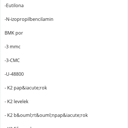
-Eutilona
-N-izopropilbencilamin
BMK por
-3 mmc
-3-CMC
-U-48800
- K2 pap&iacute;rok
- K2 levelek
- K2 b&ouml;rt&ouml;npap&iacute;rok