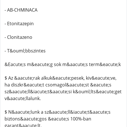
- AB-CHMINACA
- Etonitazepin
- Clonitazeno
- T&ouml;bbszintes
&Eacute;s m&eacute;g sok m&aacute;s term&eacute;k
$ Az &aacute;rak alkuk&eacute;pesek, kiv&eacute;ve,
ha diszkr&eacute;t csomagol&aacute;st &eacute;s
sz&aacute;ll&iacute;t&aacute;si k&ouml;lts&eacute;get
v&aacute;llalunk.
$ N&aacute;lunk a sz&aacute;ll&iacute;t&aacute;s
biztons&aacute;gos &eacute;s 100%-ban
garant&aacute;lt.