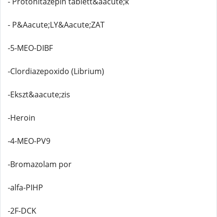
- Protonitazepin tablett&aacute;k
- P&Aacute;LY&Aacute;ZAT
-5-MEO-DIBF
-Clordiazepoxido (Librium)
-Ekszt&aacute;zis
-Heroin
-4-MEO-PV9
-Bromazolam por
-alfa-PIHP
-2F-DCK