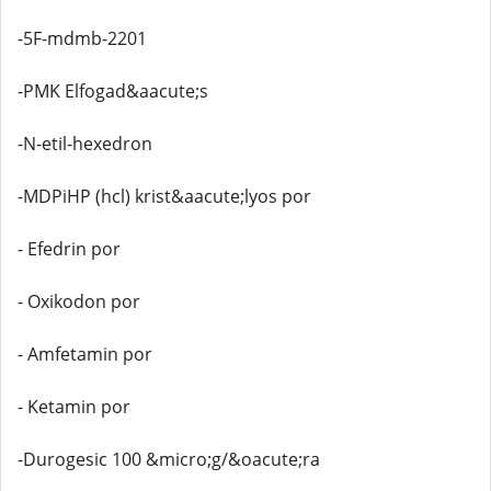
-5F-mdmb-2201
-PMK Elfogad&aacute;s
-N-etil-hexedron
-MDPiHP (hcl) krist&aacute;lyos por
- Efedrin por
- Oxikodon por
- Amfetamin por
- Ketamin por
-Durogesic 100 &micro;g/&oacute;ra