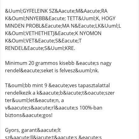
&Uuml;GYFELEINK SZ&Aacute;M&Aacute;RA
K&Ouml;NNYEBB&Eacute; TETT&Uuml;K, HOGY
MINDEN PROBL&Eacute;MA N&Eacute;LK&Uuml;L
K&Ouml;VETHETHETJ&Eacute;K NYOMON
K&Ouml;VET&Eacute;S&Eacute;T
RENDEL&Eacute;S&Uuml;KRE.
Minimum 20 grammos kisebb &eacute;s nagy
rendel&eacute;seket is felvesz&uuml;nk.
T&ouml;bb mint 9 &eacute;ves tapasztalattal
rendelkezik a k&aacute;b&iacute;t&oacute;szer
ter&uuml;let&eacute;n, a
v&aacute;s&aacute;rl&aacute;s 100%-ban
biztons&aacute;gos!
Gyors, garant&aacute;lt
sz&aacute;ll&iacute;t&aacute;s &eacute;s