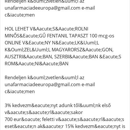
Rendeljen k&ouml;zvetlen&uuml;l az
unafarmaciadeeuropa@gmail.com e-mail
c&iacute;men
HOL LEHET V&Aacute;S&Aacute;ROLNI
MINŐS&Eacute;GŰ FENTANIL TAPASZT 100 mcg-os
ONLINE V&Eacute;NY N&Eacute;LK&Uuml;L
K&Ouml;ZEL&Uuml;L MAGYARORSZ&Aacute;GON,
AUSZTRI&Aacute;BAN, SZERBI&Aacute;BAN &Eacute;S
ROM&Aacute;NI&Aacute;BAN
Rendeljen k&ouml;zvetlen&uuml;l az
unafarmaciadeeuropa@gmail.com e-mail
c&iacute;men
3% kedvezm&eacute;nyt adunk től&uuml;nk első
v&aacute;s&aacute;rl&aacute;sakor
700 eur&oacute; feletti v&aacute;s&aacute;rl&aacute;s
eset&eacute;n ak&aacute;r 15% kedvezm&eacute;nyt is