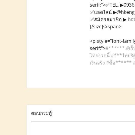
serif;">✅TEL. ▶093
✅แอดไลน์ ▶@hkeng_
✅สมัครสมาชิก ▶
htt
[/size]</span>
<p style="font-family
serif;">
#****** #เว็บ
ไทยงวดนี้ #***ไทยรัฐ
เงินจริง #ซื้อ******
ตอบกระทู้