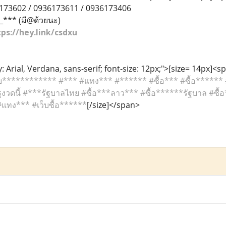
6173602 / 0936173611 / 0936173406
*** (มี@ด้วยนะ)
ps://hey.link/csdxu
: Arial, Verdana, sans-serif; font-size: 12px;">[size= 14px]<sp
************ #*** #แทง*** #****** #ซื้อ*** #ซื้อ****** #เว็บ
งวดนี้ #***รัฐบาลไทย #ซื้อ***ลาว*** #ซื้อ******รัฐบาล #ซื้อ*
 #แทง*** #เว็บซื้อ******
[/size]</span>