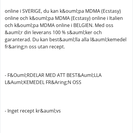
online i SVERIGE, du kan k&ouml;pa MDMA (Ecstasy)
online och k&ouml;pa MDMA (Ecstasy) online i Italien
och k&ouml;pa MDMA online i BELGIEN. Med oss ​​
&auml;r din leverans 100 % s&auml;ker och
garanterad. Du kan best&auml;lla alla l&auml;kemedel
fr&aring;n oss utan recept.
- F&Ouml;RDELAR MED ATT BEST&Auml;LLA
L&Auml;KEMEDEL FR&Aring;N OSS
- Inget recept kr&auml;vs