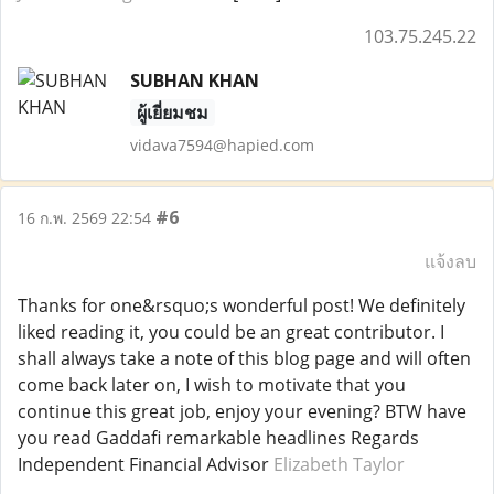
103.75.245.22
SUBHAN KHAN
ผู้เยี่ยมชม
vidava7594@hapied.com
#6
16 ก.พ. 2569 22:54
แจ้งลบ
Thanks for one&rsquo;s wonderful post! We definitely
liked reading it, you could be an great contributor. I
shall always take a note of this blog page and will often
come back later on, I wish to motivate that you
continue this great job, enjoy your evening? BTW have
you read Gaddafi remarkable headlines Regards
Independent Financial Advisor
Elizabeth Taylor