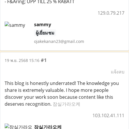
- F&Aring; UPP TILL 25 % RABATT
129.0.79.217
sammy
ผู้เยี่ยมชม
ojakekanan23@gmail.com
#1
19 พ.ย. 2568 15:16
แจ้งลบ
This blog is honestly underrated! The knowledge you
share is extremely valuable. I hope more people
discover your work soon because content like this
deserves recognition.
잠실가라오케
103.102.41.111
잠실가라오케