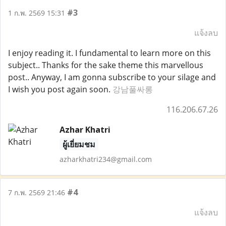
#3
1 ก.พ. 2569 15:31
แจ้งลบ
I enjoy reading it. I fundamental to learn more on this
subject.. Thanks for the sake theme this marvellous
post.. Anyway, I am gonna subscribe to your silage and
I wish you post again soon.
강남풀싸롱
116.206.67.26
Azhar Khatri
ผู้เยี่ยมชม
azharkhatri234@gmail.com
#4
7 ก.พ. 2569 21:46
แจ้งลบ