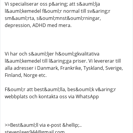
Vi specialiserar oss p&aring; att s&auml;lja
l&auml;kemedel f&ouml;r normal till sv&aring;r
sm&auml;rta, s&ouml;mnst&ouml;rningar,
depression, ADHD med mera.
Vi har och s&auml;ljer h&ouml;gkvalitativa
l&auml;kemedel till l&aring;ga priser. Vi levererar till
alla adresser i Danmark, Frankrike, Tyskland, Sverige,
Finland, Norge etc.
F&ouml;r att best&auml;lla, bes&ouml;k v&aring;r
webbplats och kontakta oss via WhatsApp
>>Best&auml;ll via e-post &hellip;..
stevenlaws944@gmail.com