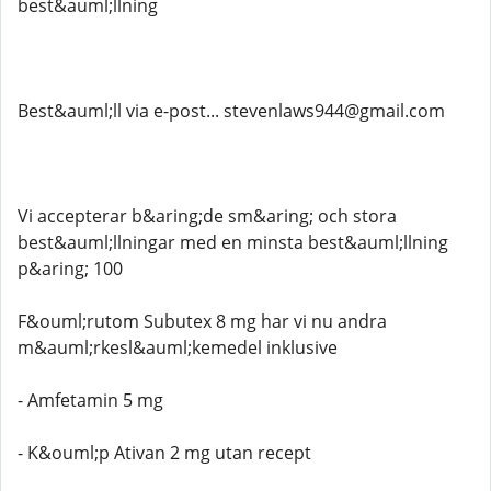
best&auml;llning
Best&auml;ll via e-post... stevenlaws944@gmail.com
Vi accepterar b&aring;de sm&aring; och stora
best&auml;llningar med en minsta best&auml;llning
p&aring; 100
F&ouml;rutom Subutex 8 mg har vi nu andra
m&auml;rkesl&auml;kemedel inklusive
- Amfetamin 5 mg
- K&ouml;p Ativan 2 mg utan recept