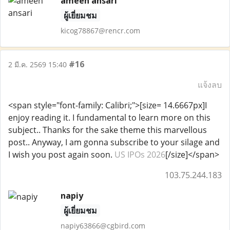
ameen ansari
ผู้เยี่ยมชม
kicog78867@rencr.com
#16
2 มี.ค. 2569 15:40
แจ้งลบ
<span style="font-family: Calibri;">[size= 14.6667px]I
enjoy reading it. I fundamental to learn more on this
subject.. Thanks for the sake theme this marvellous
post.. Anyway, I am gonna subscribe to your silage and
I wish you post again soon.
US IPOs 2026
[/size]</span>
103.75.244.183
napiy
ผู้เยี่ยมชม
napiy63866@cgbird.com