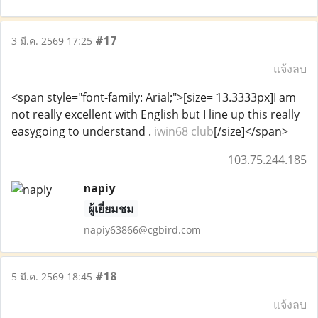
#17
3 มี.ค. 2569 17:25
แจ้งลบ
<span style="font-family: Arial;">[size= 13.3333px]I am
not really excellent with English but I line up this really
easygoing to understand .
iwin68 club
[/size]</span>
103.75.244.185
napiy
ผู้เยี่ยมชม
napiy63866@cgbird.com
#18
5 มี.ค. 2569 18:45
แจ้งลบ