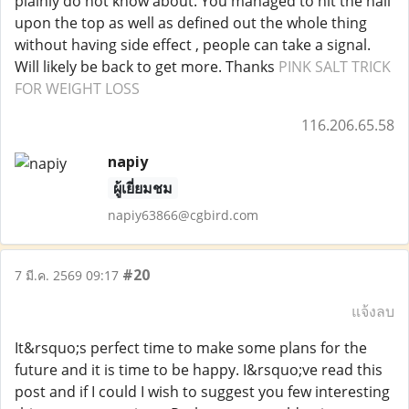
plainly do not know about. You managed to hit the nail
upon the top as well as defined out the whole thing
without having side effect , people can take a signal.
Will likely be back to get more. Thanks
PINK SALT TRICK
FOR WEIGHT LOSS
116.206.65.58
napiy
ผู้เยี่ยมชม
napiy63866@cgbird.com
#20
7 มี.ค. 2569 09:17
แจ้งลบ
It&rsquo;s perfect time to make some plans for the
future and it is time to be happy. I&rsquo;ve read this
post and if I could I wish to suggest you few interesting