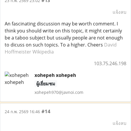
#13
23 ก.พ. 2569 23:02
แจ้งลบ
An fascinating discussion may be worth comment. I
think you should write on this topic, it might certainly
be a taboo subject but usually people are not enough
to dicuss on such topics. To a higher. Cheers
David
Hoffmeister Wikipedia
103.75.246.198
xohepeh xohepeh
ผู้เยี่ยมชม
xohepeh970@javnoi.com
#14
24 ก.พ. 2569 16:46
แจ้งลบ