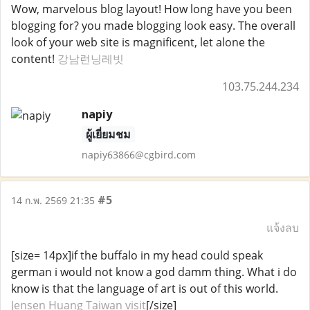
Wow, marvelous blog layout! How long have you been
blogging for? you made blogging look easy. The overall
look of your web site is magnificent, let alone the
content!
강남런닝레빗
103.75.244.234
napiy
ผู้เยี่ยมชม
napiy63866@cgbird.com
#5
14 ก.พ. 2569 21:35
แจ้งลบ
[size= 14px]if the buffalo in my head could speak
german i would not know a god damm thing. What i do
know is that the language of art is out of this world.
Jensen Huang Taiwan visit
[/size]