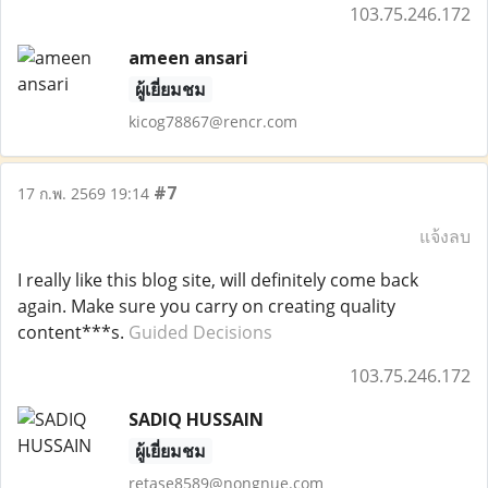
103.75.246.172
ameen ansari
ผู้เยี่ยมชม
kicog78867@rencr.com
#7
17 ก.พ. 2569 19:14
แจ้งลบ
I really like this blog site, will definitely come back
again. Make sure you carry on creating quality
content***s.
Guided Decisions
103.75.246.172
SADIQ HUSSAIN
ผู้เยี่ยมชม
retase8589@nongnue.com