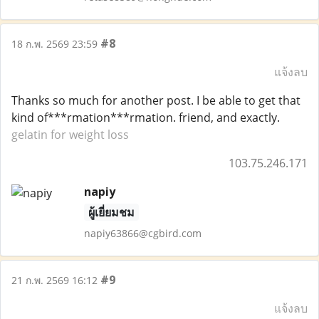
#8
18 ก.พ. 2569 23:59
แจ้งลบ
Thanks so much for another post. I be able to get that
kind of***rmation***rmation. friend, and exactly.
gelatin for weight loss
103.75.246.171
napiy
ผู้เยี่ยมชม
napiy63866@cgbird.com
#9
21 ก.พ. 2569 16:12
แจ้งลบ