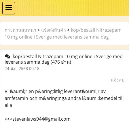
กระดานสนทนา
>
แจ้งส่งสินค้า
>
köp/beställ Nitrazepam
10 mg online i Sverige med leverans samma dag
köp/beställ Nitrazepam 10 mg online i Sverige med
leverans samma dag
(476 อ่าน)
24 มิ.ย. 2568 00:18
แจ้งลบ
Vi &auml;r en p&aring;litlig leverant&ouml;r av
amfetamin och m&aring;nga andra l&auml;kemedel till
alla
>>>stevenlaws944@gmail.com