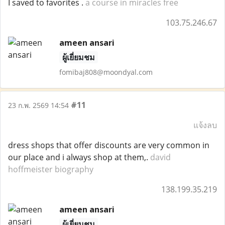
I saved to favorites .
a course in miracles free
103.75.246.67
ameen ansari
ผู้เยี่ยมชม
fomibaj808@moondyal.com
#11
23 ก.พ. 2569 14:54
แจ้งลบ
dress shops that offer discounts are very common in
our place and i always shop at them,.
david
hoffmeister biography
138.199.35.219
ameen ansari
ผู้เยี่ยมชม