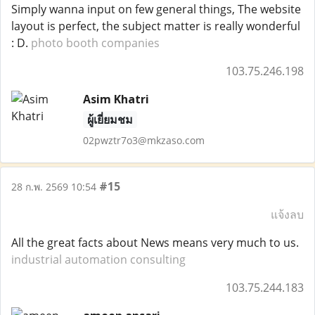
Simply wanna input on few general things, The website
layout is perfect, the subject matter is really wonderful
: D.
photo booth companies
103.75.246.198
Asim Khatri
ผู้เยี่ยมชม
02pwztr7o3@mkzaso.com
#15
28 ก.พ. 2569 10:54
แจ้งลบ
All the great facts about News means very much to us.
industrial automation consulting
103.75.244.183