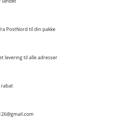
r landet
a PostNord til din pakke
t levering til alle adresser
% rabat
s126@gmail.com