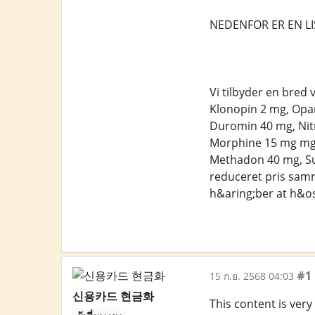
NEDENFOR ER EN LI
Vi tilbyder en bred
Klonopin 2 mg, Opan
Duromin 40 mg, Nit
Morphine 15 mg mg, 
Methadon 40 mg, Su
reduceret pris samm
h&aring;ber at h&osl
#1
15 ก.ย. 2568 04:03
신용카드 현금화
This content is ver