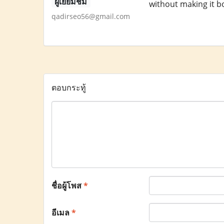
ผู้เยี่ยมชม
without making it b
qadirseo56@gmail.com
ตอบกระทู้
ชื่อผู้โพส
*
อีเมล
*