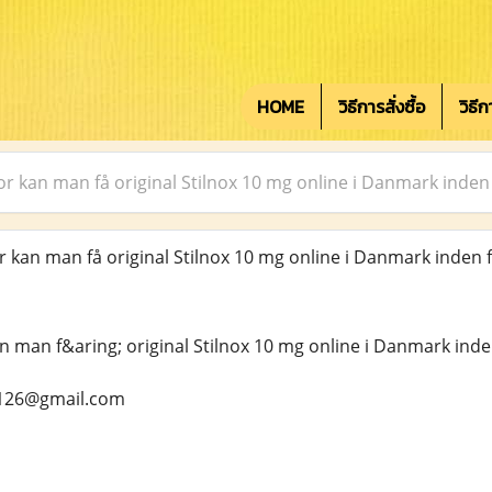
HOME
วิธีการสั่งซื้อ
วิธี
r kan man få original Stilnox 10 mg online i Danmark inden 
kan man få original Stilnox 10 mg online i Danmark inden f
 man f&aring; original Stilnox 10 mg online i Danmark inde
s126@gmail.com