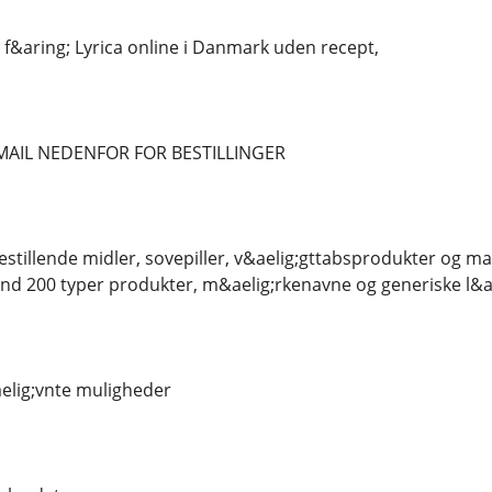
 f&aring; Lyrica online i Danmark uden recept,
MAIL NEDENFOR FOR BESTILLINGER
stillende midler, sovepiller, v&aelig;gttabsprodukter og man
nd 200 typer produkter, m&aelig;rkenavne og generiske l&a
elig;vnte muligheder