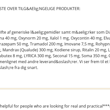
STE OVER TILG&AElig;NGELIGE PRODUKTER:
 vifte af generiske l&aelig;gemidler samt m&aelig;rker som
a 40 mg, Oxynorm 20 mg, Xalol 1 mg, Oxycontin 40 mg, Elva
razepam 50 mg, Tramadol 200 mg, Imovane 7,5 mg, Rohypnol 
Mandrax (Qualude) 300 mg, Kodiene sirup, Ritalin 20 mg, L
butex 8 mg, LYRICA 300 mg, Seconal 15 mg, Soma 350 mg, C
enlignet med andre leverand&oslash;rer. Vi ser frem til et 
ash;re fra dig snart.
y helpful for people who are looking for real and practical