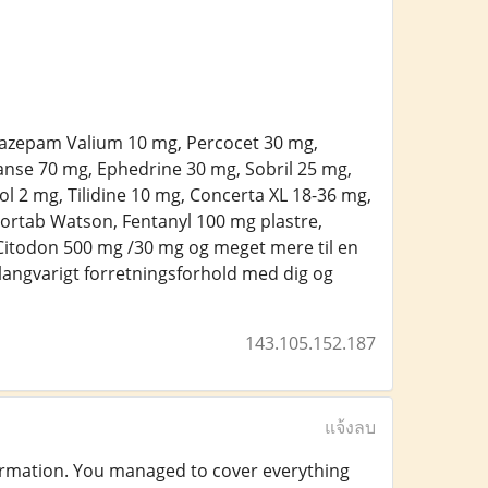
 Diazepam Valium 10 mg, Percocet 30 mg,
nse 70 mg, Ephedrine 30 mg, Sobril 25 mg,
2 mg, Tilidine 10 mg, Concerta XL 18-36 mg,
ortab Watson, Fentanyl 100 mg plastre,
itodon 500 mg /30 mg og meget mere til en
langvarigt forretningsforhold med dig og
143.105.152.187
แจ้งลบ
***rmation. You managed to cover everything