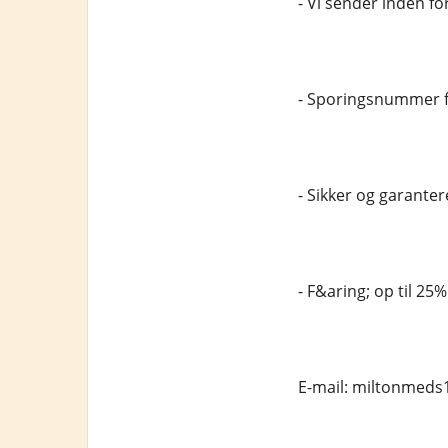
- Vi sender inden fo
- Sporingsnummer fr
- Sikker og garantere
- F&aring; op til 25
E-mail: miltonmed