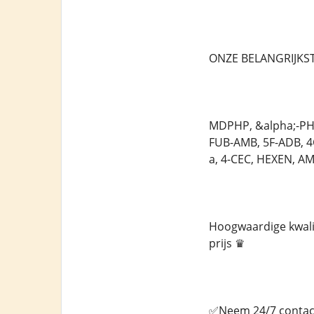
ONZE BELANGRIJKST
MDPHP, &alpha;-PHi
FUB-AMB, 5F-ADB, 
a, 4-CEC, HEXEN, A
Hoogwaardige kwalit
prijs ♛
✅Neem 24/7 contact 