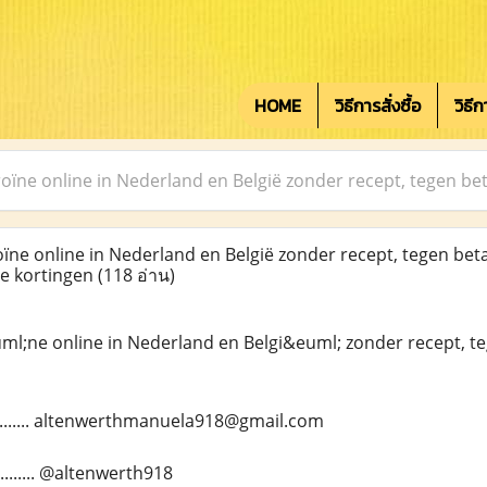
HOME
วิธีการสั่งซื้อ
วิธี
roïne online in Nederland en België zonder recept, tegen be
ïne online in Nederland en België zonder recept, tegen bet
de kortingen
(118 อ่าน)
ml;ne online in Nederland en Belgi&euml; zonder recept, t
........... altenwerthmanuela918@gmail.com
........ @altenwerth918