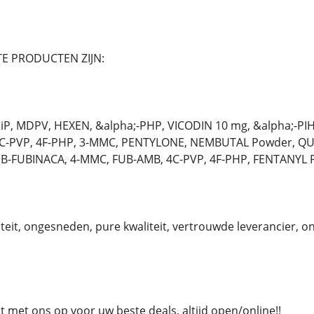
E PRODUCTEN ZIJN:
P, MDPV, HEXEN, &alpha;-PHP, VICODIN 10 mg, &alpha;-PI
4C-PVP, 4F-PHP, 3-MMC, PENTYLONE, NEMBUTAL Powder, QU
MB-FUBINACA, 4-MMC, FUB-AMB, 4C-PVP, 4F-PHP, FENTANYL 
eit, ongesneden, pure kwaliteit, vertrouwde leverancier, 
met ons op voor uw beste deals, altijd open/online!!