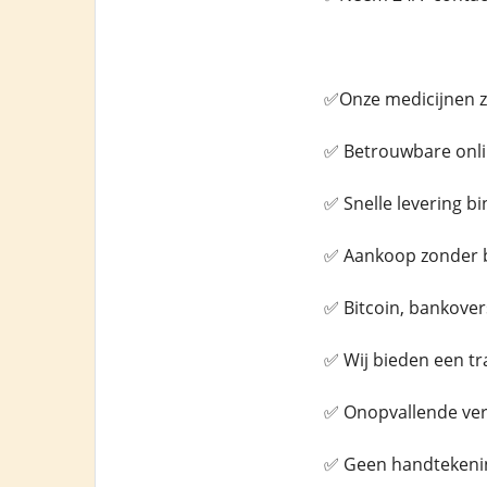
✅Onze medicijnen zi
✅ Betrouwbare onli
✅ Snelle levering b
✅ Aankoop zonder 
✅ Bitcoin, bankover
✅ Wij bieden een t
✅ Onopvallende verif
✅ Geen handtekenin