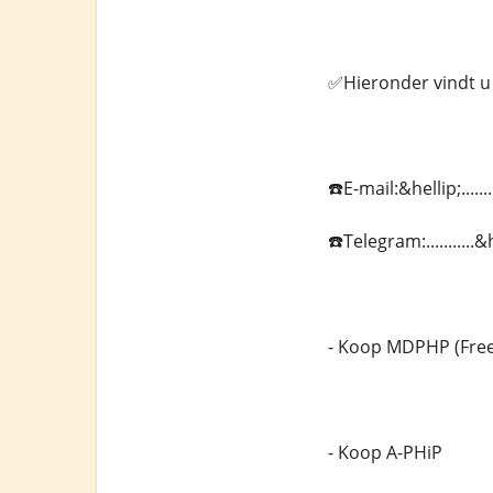
✅Hieronder vindt u 
☎️E-mail:&hellip;....
☎️Telegram:..........
- Koop MDPHP (Fre
- Koop A-PHiP