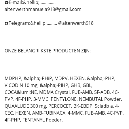
☎️E-mail:&hellip;..............
altenwerthmanuela918@gmail.com
☎️Telegram:&hellip;......... @altenwerth918
ONZE BELANGRIJKSTE PRODUCTEN ZIJN:
MDPHP, &alpha;-PHiP, MDPV, HEXEN, &alpha;-PHP,
VICODIN 10 mg, &alpha;-PIHP, GHB, GBL,
COCA&Iuml;NE, MDMA Crystal, FUB-AMB, 5F-ADB, 4C-
PVP, 4F-PHP, 3-MMC, PENTYLONE, NEMBUTAL Powder,
QUAALUDE 300 mg, PERCOCET, BK-EBDP, 5cladb a, 4-
CEC, HEXEN, AMB-FUBINACA, 4-MMC, FUB-AMB, 4C-PVP,
4F-PHP, FENTANYL Poeder.