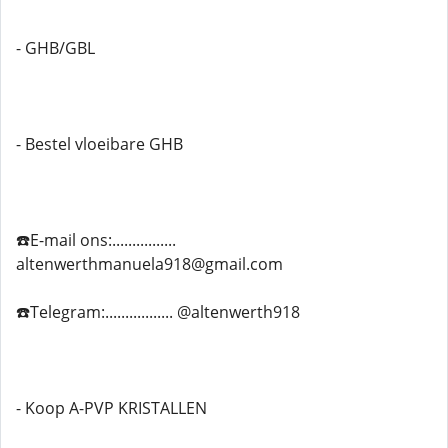
- GHB/GBL
- Bestel vloeibare GHB
☎️E-mail ons:................
altenwerthmanuela918@gmail.com
☎️Telegram:................. @altenwerth918
- Koop A-PVP KRISTALLEN