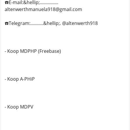
☎️E-mail:&hellip;................
altenwerthmanuela918@gmail.com
☎️Telegram:...........&hellip;. @altenwerth918
- Koop MDPHP (Freebase)
- Koop A-PHiP
- Koop MDPV