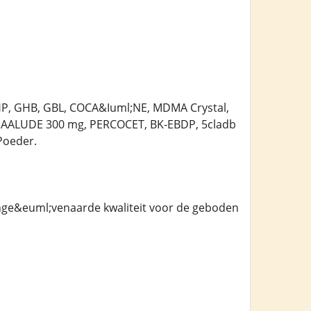
HP, GHB, GBL, COCA&Iuml;NE, MDMA Crystal,
AALUDE 300 mg, PERCOCET, BK-EBDP, 5cladb
Poeder.
onge&euml;venaarde kwaliteit voor de geboden