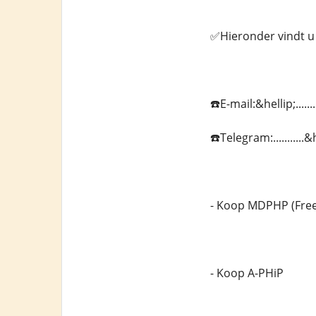
✅Hieronder vindt u 
☎️E-mail:&hellip;....
☎️Telegram:..........
- Koop MDPHP (Fre
- Koop A-PHiP