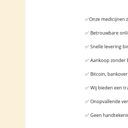
✅Onze medicijnen zi
✅ Betrouwbare onli
✅ Snelle levering b
✅ Aankoop zonder 
✅ Bitcoin, bankover
✅ Wij bieden een t
✅ Onopvallende verif
✅ Geen handtekenin