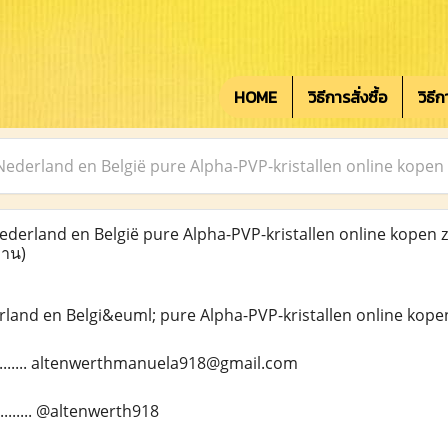
HOME
วิธีการสั่งซื้อ
วิธี
 Nederland en België pure Alpha-PVP-kristallen online kopen
ederland en België pure Alpha-PVP-kristallen online kopen 
่าน)
rland en Belgi&euml; pure Alpha-PVP-kristallen online kope
........... altenwerthmanuela918@gmail.com
........ @altenwerth918