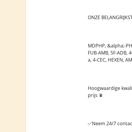
ONZE BELANGRIJKST
MDPHP, &alpha;-PHi
FUB-AMB, 5F-ADB, 
a, 4-CEC, HEXEN, A
Hoogwaardige kwalit
prijs ♛
✅Neem 24/7 contact 