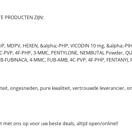
E PRODUCTEN ZIJN:
P, MDPV, HEXEN, &alpha;-PHP, VICODIN 10 mg, &alpha;-PI
4C-PVP, 4F-PHP, 3-MMC, PENTYLONE, NEMBUTAL Powder, QU
MB-FUBINACA, 4-MMC, FUB-AMB, 4C-PVP, 4F-PHP, FENTANYL 
eit, ongesneden, pure kwaliteit, vertrouwde leverancier, 
met ons op voor uw beste deals, altijd open/online!!