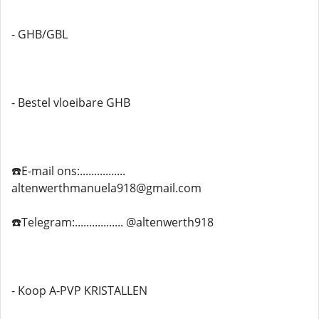
- GHB/GBL
- Bestel vloeibare GHB
☎️E-mail ons:................
altenwerthmanuela918@gmail.com
☎️Telegram:................. @altenwerth918
- Koop A-PVP KRISTALLEN