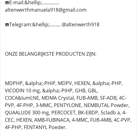
☎️E-mail:&hellip;..............
altenwerthmanuela918@gmail.com
☎️Telegram:&hellip;......... @altenwerth918
ONZE BELANGRIJKSTE PRODUCTEN ZIJN:
MDPHP, &alpha;-PHiP, MDPV, HEXEN, &alpha;-PHP,
VICODIN 10 mg, &alpha;-PIHP, GHB, GBL,
COCA&Iuml;NE, MDMA Crystal, FUB-AMB, 5F-ADB, 4C-
PVP, 4F-PHP, 3-MMC, PENTYLONE, NEMBUTAL Powder,
QUAALUDE 300 mg, PERCOCET, BK-EBDP, 5cladb a, 4-
CEC, HEXEN, AMB-FUBINACA, 4-MMC, FUB-AMB, 4C-PVP,
4F-PHP, FENTANYL Poeder.