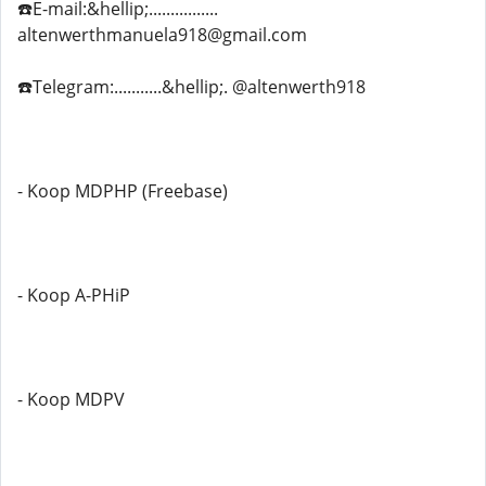
☎️E-mail:&hellip;................
altenwerthmanuela918@gmail.com
☎️Telegram:...........&hellip;. @altenwerth918
- Koop MDPHP (Freebase)
- Koop A-PHiP
- Koop MDPV