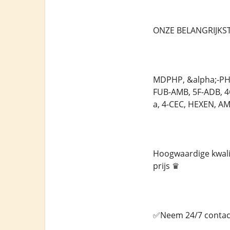
ONZE BELANGRIJKST
MDPHP, &alpha;-PHi
FUB-AMB, 5F-ADB, 
a, 4-CEC, HEXEN, A
Hoogwaardige kwalit
prijs ♛
✅Neem 24/7 contact 