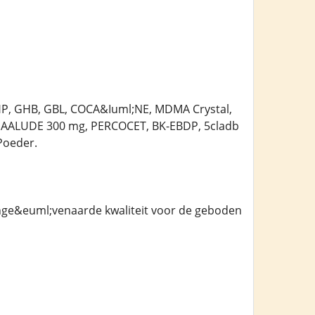
HP, GHB, GBL, COCA&Iuml;NE, MDMA Crystal,
AALUDE 300 mg, PERCOCET, BK-EBDP, 5cladb
Poeder.
onge&euml;venaarde kwaliteit voor de geboden