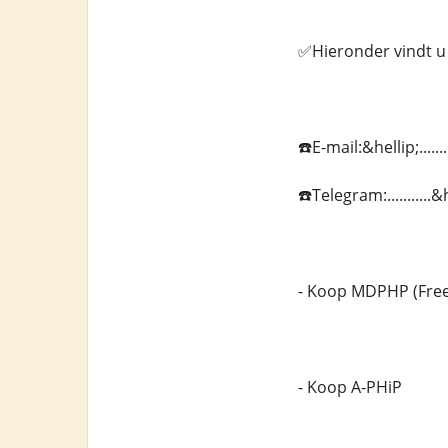
✅Hieronder vindt u 
☎️E-mail:&hellip;....
☎️Telegram:..........
- Koop MDPHP (Fre
- Koop A-PHiP