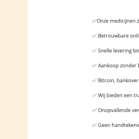
✅Onze medicijnen zi
✅ Betrouwbare onli
✅ Snelle levering b
✅ Aankoop zonder 
✅ Bitcoin, bankover
✅ Wij bieden een t
✅ Onopvallende verif
✅ Geen handtekenin