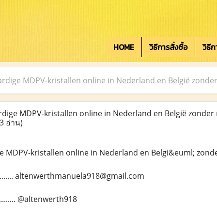
HOME
วิธีการสั่งซื้อ
วิธี
rdige MDPV-kristallen online in Nederland en België zonder
ige MDPV-kristallen online in Nederland en België zonder 
3 อ่าน)
 MDPV-kristallen online in Nederland en Belgi&euml; zonde
........... altenwerthmanuela918@gmail.com
........ @altenwerth918