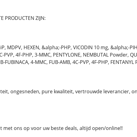
E PRODUCTEN ZIJN:
P, MDPV, HEXEN, &alpha;-PHP, VICODIN 10 mg, &alpha;-PI
4C-PVP, 4F-PHP, 3-MMC, PENTYLONE, NEMBUTAL Powder, QU
MB-FUBINACA, 4-MMC, FUB-AMB, 4C-PVP, 4F-PHP, FENTANYL 
eit, ongesneden, pure kwaliteit, vertrouwde leverancier, 
met ons op voor uw beste deals, altijd open/online!!