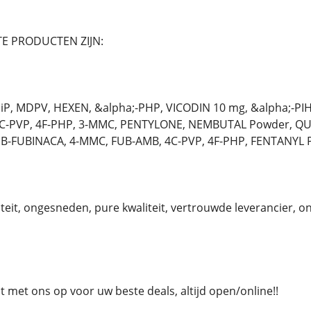
E PRODUCTEN ZIJN:
P, MDPV, HEXEN, &alpha;-PHP, VICODIN 10 mg, &alpha;-PI
4C-PVP, 4F-PHP, 3-MMC, PENTYLONE, NEMBUTAL Powder, QU
MB-FUBINACA, 4-MMC, FUB-AMB, 4C-PVP, 4F-PHP, FENTANYL 
eit, ongesneden, pure kwaliteit, vertrouwde leverancier, 
met ons op voor uw beste deals, altijd open/online!!