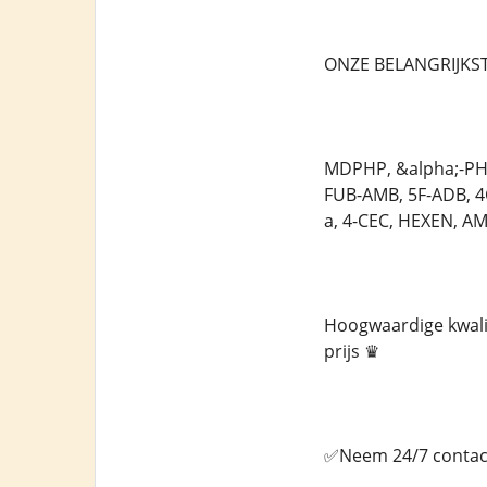
ONZE BELANGRIJKST
MDPHP, &alpha;-PHi
FUB-AMB, 5F-ADB, 
a, 4-CEC, HEXEN, A
Hoogwaardige kwalit
prijs ♛
✅Neem 24/7 contact 