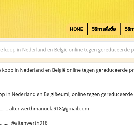
HOME
วิธีการสั่งซื้อ
วิธี
 koop in Nederland en België online tegen gereduceerde p
oop in Nederland en België online tegen gereduceerde pr
p in Nederland en Belgi&euml; online tegen gereduceerde 
........... altenwerthmanuela918@gmail.com
........ @altenwerth918