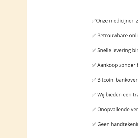
✅Onze medicijnen zi
✅ Betrouwbare onli
✅ Snelle levering b
✅ Aankoop zonder 
✅ Bitcoin, bankover
✅ Wij bieden een t
✅ Onopvallende verif
✅ Geen handtekenin