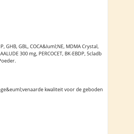
HP, GHB, GBL, COCA&Iuml;NE, MDMA Crystal,
AALUDE 300 mg, PERCOCET, BK-EBDP, 5cladb
Poeder.
onge&euml;venaarde kwaliteit voor de geboden