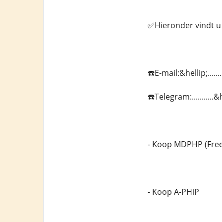
✅Hieronder vindt u 
☎️E-mail:&hellip;....
☎️Telegram:..........
- Koop MDPHP (Fre
- Koop A-PHiP