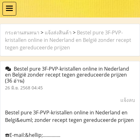
กระดานสนทนา
>
แจ้งส่งสินค้า
>
Bestel pure 3F-PVP-
kristallen online in Nederland en België zonder recept
tegen gereduceerde prijzen
Bestel pure 3F-PVP-kristallen online in Nederland
en België zonder recept tegen gereduceerde prijzen
(36 อ่าน)
26 มิ.ย. 2568 04:45
แจ้งลบ
Bestel pure 3F-PVP-kristallen online in Nederland en
Belgi&euml; zonder recept tegen gereduceerde prijzen
☎️E-mail:&hellip;..............