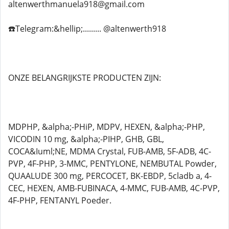
altenwerthmanuela918@gmail.com
☎️Telegram:&hellip;......... @altenwerth918
ONZE BELANGRIJKSTE PRODUCTEN ZIJN:
MDPHP, &alpha;-PHiP, MDPV, HEXEN, &alpha;-PHP,
VICODIN 10 mg, &alpha;-PIHP, GHB, GBL,
COCA&Iuml;NE, MDMA Crystal, FUB-AMB, 5F-ADB, 4C-
PVP, 4F-PHP, 3-MMC, PENTYLONE, NEMBUTAL Powder,
QUAALUDE 300 mg, PERCOCET, BK-EBDP, 5cladb a, 4-
CEC, HEXEN, AMB-FUBINACA, 4-MMC, FUB-AMB, 4C-PVP,
4F-PHP, FENTANYL Poeder.