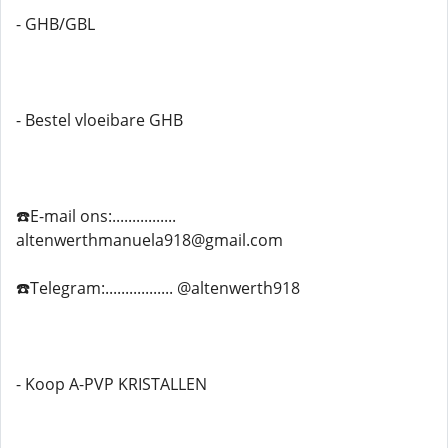
- GHB/GBL
- Bestel vloeibare GHB
☎️E-mail ons:................
altenwerthmanuela918@gmail.com
☎️Telegram:................. @altenwerth918
- Koop A-PVP KRISTALLEN