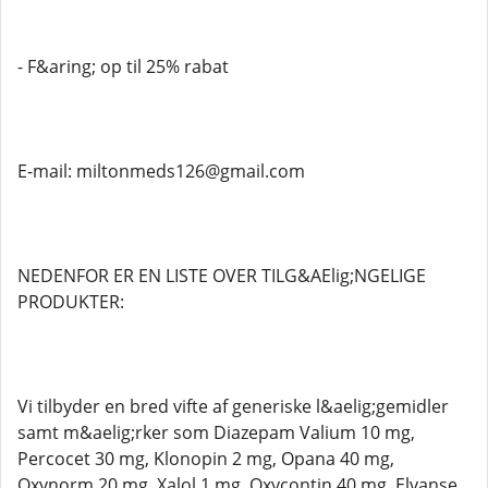
- F&aring; op til 25% rabat
E-mail: miltonmeds126@gmail.com
NEDENFOR ER EN LISTE OVER TILG&AElig;NGELIGE
PRODUKTER:
Vi tilbyder en bred vifte af generiske l&aelig;gemidler
samt m&aelig;rker som Diazepam Valium 10 mg,
Percocet 30 mg, Klonopin 2 mg, Opana 40 mg,
Oxynorm 20 mg, Xalol 1 mg, Oxycontin 40 mg, Elvanse