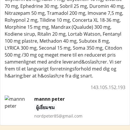
70 mg, Ephedrine 30 mg, Sobril 25 mg, Duromin 40 mg,
Nitrazepam 50 mg, Tramadol 200 mg, Imovane 7,5 mg,
Rohypnol 2 mg, Tilidine 10 mg, Concerta XL 18-36 mg,
Morphine 15 mg mg, Mandrax (Qualude) 300 mg,
Kodiene sirup, Ritalin 20 mg, Lortab Watson, Fentanyl
100 mg plastre, Methadon 40 mg, Subutex 8 mg,
LYRICA 300 mg, Seconal 15 mg, Soma 350 mg, Citodon
500 mg /30 mg og meget mere til en reduceret pris
sammenlignet med andre leverand&oslash;rer. Vi ser
frem til et langvarigt forretningsforhold med dig og
h&aring;ber at h&oslash;re fra dig snart.
143.105.152.193
mannn peter
ผู้เยี่ยมชม
nordpeter85@gmail.com