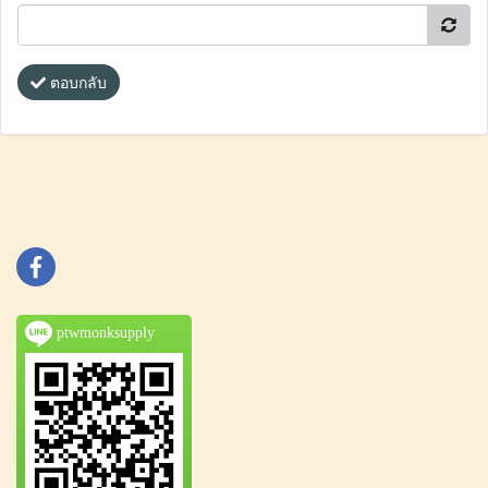
ตอบกลับ
ptwmonksupply