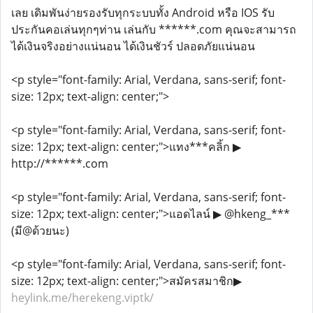
เลย เดิมพันง่ายรองรับทุกระบบทั้ง Android หรือ IOS รับ
ประกันคอเล่นทุกๆท่าน เล่นกับ ******.com คุณจะสามารถ
ได้เงินจริงอย่างแน่นอน ได้เงินชัวร์ ปลอดภัยแน่นอน
<p style="font-family: Arial, Verdana, sans-serif; font-
size: 12px; text-align: center;">
<p style="font-family: Arial, Verdana, sans-serif; font-
size: 12px; text-align: center;">แทง***คลิ้ก ▶
http://******.com
<p style="font-family: Arial, Verdana, sans-serif; font-
size: 12px; text-align: center;">แอดไลน์ ▶ @hkeng_***
(มี@ด้วยนะ)
<p style="font-family: Arial, Verdana, sans-serif; font-
size: 12px; text-align: center;">สมัครสมาชิก▶
heylink.me/herekeng.viptk/