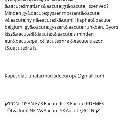
&aacute;lmatlans&aacute;gt&oacute;l szenved?
Minden gy&oacute;gyszer mostant&oacute;l
v&eacute;ny n&eacute;lk&uuml;l kaphat&oacute;
belgiumi gy&oacute;gyszert&aacute;runkban. Gyors
kisz&aacute;ll&iacute;t&aacute;s minden
eur&oacute;pai c&iacute;mre &eacute;s azon
t&uacute;lra is.
Kapcsolat: unafarmaciadeeuropa@gmail.com
✔️PONTOSAN EZ&Eacute;RT &Eacute;RDEMES
TŐL&Uuml;NK V&Aacute;S&Aacute;ROLNI✔️