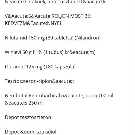
&eacute;s nőknek, abortusztablett&aacute;k
V&Aacute;S&Aacute;ROLJON MOST 3%
KEDVEZM&Eacute;NNYEL
Nilutamid 150 mg (30 tabletta) (Nilandron)
Winlevi 60 g f 1% (1 tubus) kr&eacute;m)
Flutamid 125 mg (180 kapszula)
Tesztoszteron-cipion&aacute;t
Nembutal Pentobarbital n&aacute;trium 100 ml
&eacute;s 250 ml
Depot tesztoszteron
Depot &ouml;sztradiol