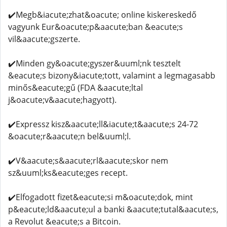
✔️Megb&iacute;zhat&oacute; online kiskereskedő
vagyunk Eur&oacute;p&aacute;ban &eacute;s
vil&aacute;gszerte.
✔️Minden gy&oacute;gyszer&uuml;nk tesztelt
&eacute;s bizony&iacute;tott, valamint a legmagasabb
minős&eacute;gű (FDA &aacute;ltal
j&oacute;v&aacute;hagyott).
✔️Expressz kisz&aacute;ll&iacute;t&aacute;s 24-72
&oacute;r&aacute;n bel&uuml;l.
✔️V&aacute;s&aacute;rl&aacute;skor nem
sz&uuml;ks&eacute;ges recept.
✔️Elfogadott fizet&eacute;si m&oacute;dok, mint
p&eacute;ld&aacute;ul a banki &aacute;tutal&aacute;s,
a Revolut &eacute;s a Bitcoin.