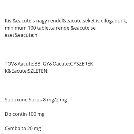
Kis &eacute;s nagy rendel&eacute;seket is elfogadunk,
minimum 100 tabletta rendel&eacute;se
eset&eacute;n.
TOV&Aacute;BBI GY&Oacute;GYSZEREK
K&Eacute;SZLETEN:
Suboxone Strips 8 mg/2 mg
Dolcontin 100 mg
Cymbalta 20 mg