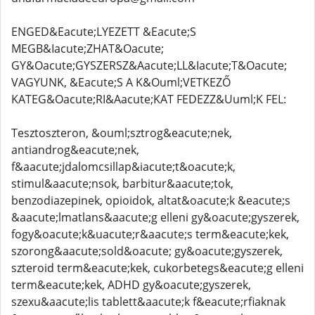
ENGED&Eacute;LYEZETT &Eacute;S
MEGB&Iacute;ZHAT&Oacute;
GY&Oacute;GYSZERSZ&Aacute;LL&Iacute;T&Oacute;
VAGYUNK, &Eacute;S A K&Ouml;VETKEZŐ
KATEG&Oacute;RI&Aacute;KAT FEDEZZ&Uuml;K FEL:
Tesztoszteron, &ouml;sztrog&eacute;nek,
antiandrog&eacute;nek,
f&aacute;jdalomcsillap&iacute;t&oacute;k,
stimul&aacute;nsok, barbitur&aacute;tok,
benzodiazepinek, opioidok, altat&oacute;k &eacute;s
&aacute;lmatlans&aacute;g elleni gy&oacute;gyszerek,
fogy&oacute;k&uacute;r&aacute;s term&eacute;kek,
szorong&aacute;sold&oacute; gy&oacute;gyszerek,
szteroid term&eacute;kek, cukorbetegs&eacute;g elleni
term&eacute;kek, ADHD gy&oacute;gyszerek,
szexu&aacute;lis tablett&aacute;k f&eacute;rfiaknak