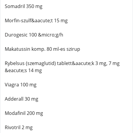
Somadril 350 mg
Morfin-szulf&aacute;t 15 mg
Durogesic 100 &micro;g/h
Makatussin komp. 80 ml-es szirup
Rybelsus (szemaglutid) tablett&aacute;k 3 mg, 7 mg
&eacute;s 14 mg
Viagra 100 mg
Adderall 30 mg
Modafinil 200 mg
Rivotril 2 mg