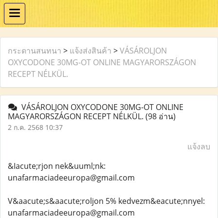
กระดานสนทนา
>
แจ้งส่งสินค้า
>
VÁSÁROLJON
OXYCODONE 30MG-OT ONLINE MAGYARORSZÁGON
RECEPT NÉLKÜL.
VÁSÁROLJON OXYCODONE 30MG-OT ONLINE
MAGYARORSZÁGON RECEPT NÉLKÜL.
(98 อ่าน)
2 ก.ค. 2568 10:37
แจ้งลบ
&Iacute;rjon nek&uuml;nk:
unafarmaciadeeuropa@gmail.com
V&aacute;s&aacute;roljon 5% kedvezm&eacute;nnyel:
unafarmaciadeeuropa@gmail.com