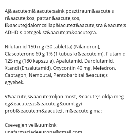
Aj&aacute;nl&aacute;saink poszttraum&aacute;s
r&aacute;kos, pattan&aacute;sos,
f&aacute;jdalomcsillap&iacute;t&aacute;sra &eacute;s
ADHD-s betegek sz&aacute;m&aacute;ra.
Nilutamid 150 mg (30 tabletta) (Nilandron),
Clascoterone 60 g 1% (1 tubus kr&eacute;m), Flutamid
125 mg (180 kapszula), Apalutamid, Darolutamid,
Xtandi (Enzalutamid), Oxycontin 40 mg, Mefedron,
Captagon, Nembutal, Pentobarbital &eacute;s
egyebek.
V&aacute;s&aacute;roljon most, &eacute;s oldja meg
eg&eacute;szs&eacute;g&uuml;gyi
probl&eacute;m&aacute;it m&eacute;g ma:
Csevegjen vel&uuml;nk:
unafarmaciadeeuropa@gmail.com