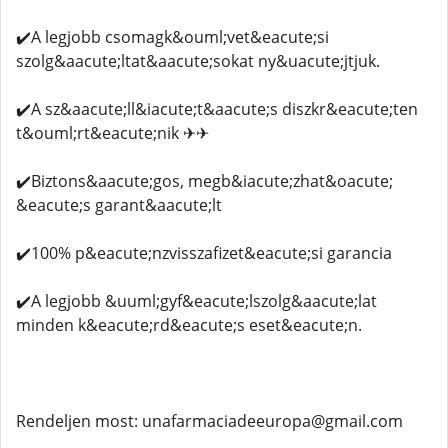
✔️A legjobb csomagk&ouml;vet&eacute;si
szolg&aacute;ltat&aacute;sokat ny&uacute;jtjuk.
✔️A sz&aacute;ll&iacute;t&aacute;s diszkr&eacute;ten
t&ouml;rt&eacute;nik ✈✈
✔️Biztons&aacute;gos, megb&iacute;zhat&oacute;
&eacute;s garant&aacute;lt
✔️100% p&eacute;nzvisszafizet&eacute;si garancia
✔️A legjobb &uuml;gyf&eacute;lszolg&aacute;lat
minden k&eacute;rd&eacute;s eset&eacute;n.
Rendeljen most: unafarmaciadeeuropa@gmail.com