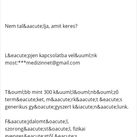
Nem tal&aacute;lja, amit keres?
L&eacute;pjen kapcsolatba vel&uuml;nk
most:***medizinnet@gmail.com
T&ouml;bb mint 300 k&uuml;l&ouml;nb&ouml;ző
term&eacute;ket, m&aacute;rk&aacute;t &eacute;s
generikus gy&oacute;gyszert k&iacute;n&aacute;lunk.
F&aacute;jdalomt&oacute;l,
szorong&aacute;st&oacute;l, fizikai
gyenges&eacute;gtől &eacute;s