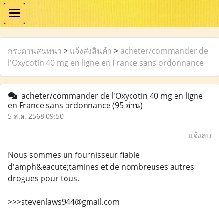
กระดานสนทนา
>
แจ้งส่งสินค้า
>
acheter/commander de
l'Oxycotin 40 mg en ligne en France sans ordonnance
acheter/commander de l'Oxycotin 40 mg en ligne
en France sans ordonnance
(95 อ่าน)
5 ส.ค. 2568 09:50
แจ้งลบ
Nous sommes un fournisseur fiable
d'amph&eacute;tamines et de nombreuses autres
drogues pour tous.
>>>stevenlaws944@gmail.com