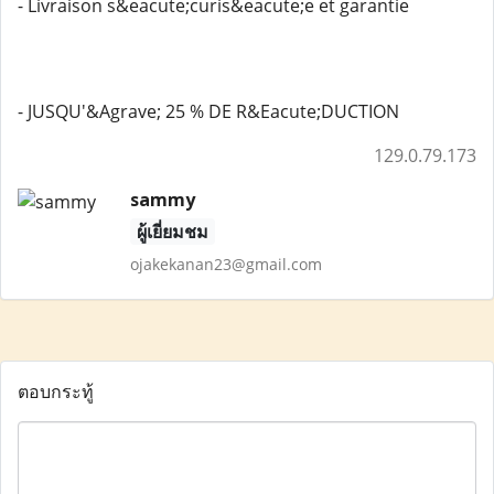
- Livraison s&eacute;curis&eacute;e et garantie
- JUSQU'&Agrave; 25 % DE R&Eacute;DUCTION
129.0.79.173
sammy
ผู้เยี่ยมชม
ojakekanan23@gmail.com
ตอบกระทู้