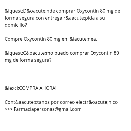
&iquest;D&oacute;nde comprar Oxycontin 80 mg de
forma segura con entrega r&aacute;pida a su
domicilio?
Compre Oxycontin 80 mg en l&iacute;nea.
&iquest;C&oacute;mo puedo comprar Oxycontin 80
mg de forma segura?
&iexcl;COMPRA AHORA!
Cont&aacute;ctanos por correo electr&oacute;nico
>>> Farmaciapersonas@gmail.com