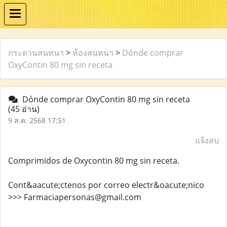
กระดานสนทนา
>
ห้องสนทนา
>
Dónde comprar
OxyContin 80 mg sin receta
Dónde comprar OxyContin 80 mg sin receta
(45 อ่าน)
9 ส.ค. 2568 17:51
แจ้งลบ
Comprimidos de Oxycontin 80 mg sin receta.
Cont&aacute;ctenos por correo electr&oacute;nico
>>> Farmaciapersonas@gmail.com