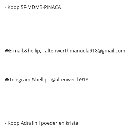
- Koop 5F-MDMB-PINACA
☎️E-mail:&hellip;.. altenwerthmanuela918@gmail.com
☎️Telegram:&hellip;. @altenwerth918
- Koop Adrafinil poeder en kristal