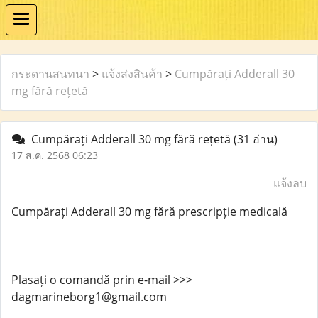
กระดานสนทนา
>
แจ้งส่งสินค้า
>
Cumpărați Adderall 30
mg fără rețetă
Cumpărați Adderall 30 mg fără rețetă
(31 อ่าน)
17 ส.ค. 2568 06:23
แจ้งลบ
Cumpărați Adderall 30 mg fără prescripție medicală
Plasați o comandă prin e-mail >>>
dagmarineborg1@gmail.com