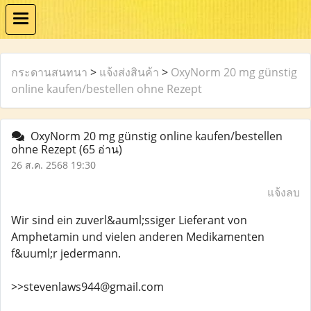
กระดานสนทนา
>
แจ้งส่งสินค้า
>
OxyNorm 20 mg günstig
online kaufen/bestellen ohne Rezept
OxyNorm 20 mg günstig online kaufen/bestellen
ohne Rezept
(65 อ่าน)
26 ส.ค. 2568 19:30
แจ้งลบ
Wir sind ein zuverl&auml;ssiger Lieferant von
Amphetamin und vielen anderen Medikamenten
f&uuml;r jedermann.
>>stevenlaws944@gmail.com