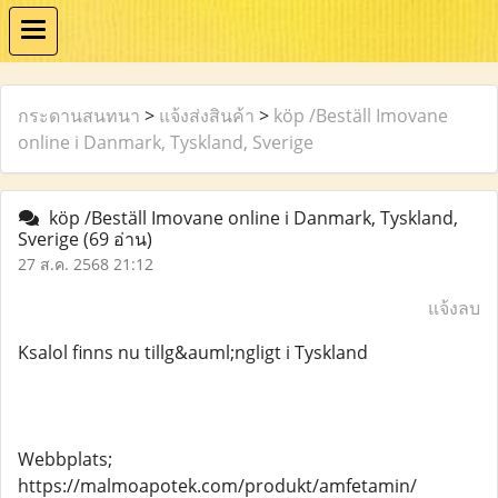
กระดานสนทนา
>
แจ้งส่งสินค้า
>
köp /Beställ Imovane
online i Danmark, Tyskland, Sverige
köp /Beställ Imovane online i Danmark, Tyskland,
Sverige
(69 อ่าน)
27 ส.ค. 2568 21:12
แจ้งลบ
Ksalol finns nu tillg&auml;ngligt i Tyskland
Webbplats;
https://malmoapotek.com/produkt/amfetamin/