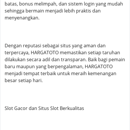
batas, bonus melimpah, dan sistem login yang mudah
sehingga bermain menjadi lebih praktis dan
menyenangkan.
Dengan reputasi sebagai situs yang aman dan
terpercaya, HARGATOTO memastikan setiap taruhan
dilakukan secara adil dan transparan. Baik bagi pemain
baru maupun yang berpengalaman, HARGATOTO
menjadi tempat terbaik untuk meraih kemenangan
besar setiap hari.
Slot Gacor dan Situs Slot Berkualitas