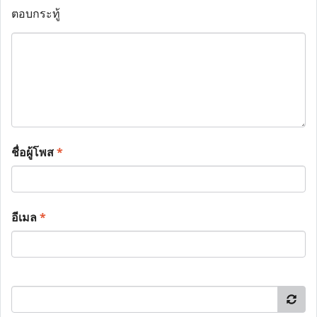
ตอบกระทู้
ชื่อผู้โพส
*
อีเมล
*