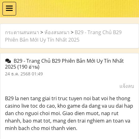
กระดานสนทนา
>
ห้องสนทนา
>
B29 - Trang Chủ B29
Phiên Bản Mới Uy Tín Nhất 2025
B29 - Trang Chủ B29 Phiên Bản Mới Uy Tín Nhất
2025
(190 อ่าน)
24 ธ.ค. 2568 01:49
แจ้งลบ
B29 la nen tang giai tri truc tuyen noi bat voi he thong
casino live toc do cao, kho game da dang va uu dai hap
dan cho nguoi choi moi. Giao dien muot, nap rut
nhanh, bao mat tot, mang den trai nghiem an toan va
minh bach cho moi thanh vien.