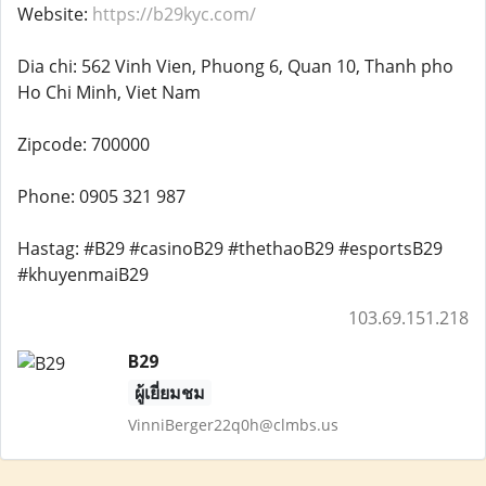
Website:
https://b29kyc.com/
Dia chi: 562 Vinh Vien, Phuong 6, Quan 10, Thanh pho
Ho Chi Minh, Viet Nam
Zipcode: 700000
Phone: 0905 321 987
Hastag: #B29 #casinoB29 #thethaoB29 #esportsB29
#khuyenmaiB29
103.69.151.218
B29
ผู้เยี่ยมชม
VinniBerger22q0h@clmbs.us