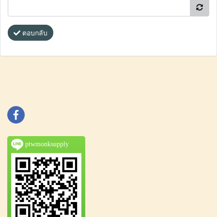
ตอบกลับ
ptwmonksupply