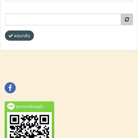
ตอบกลับ
ptwmonksupply