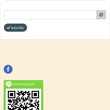
ตอบกลับ
ptwmonksupply