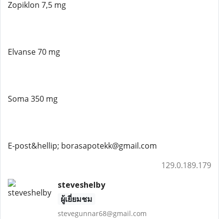
Zopiklon 7,5 mg
Elvanse 70 mg
Soma 350 mg
E-post&hellip; borasapotekk@gmail.com
129.0.189.179
steveshelby
ผู้เยี่ยมชม
stevegunnar68@gmail.com