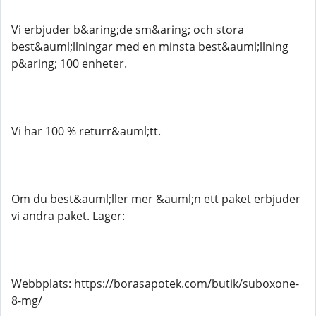
Vi erbjuder b&aring;de sm&aring; och stora
best&auml;llningar med en minsta best&auml;llning
p&aring; 100 enheter.
Vi har 100 % returr&auml;tt.
Om du best&auml;ller mer &auml;n ett paket erbjuder
vi andra paket. Lager:
Webbplats: https://borasapotek.com/butik/suboxone-
8-mg/