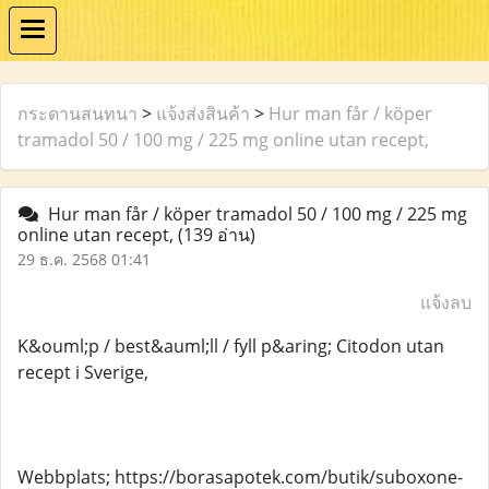
กระดานสนทนา
>
แจ้งส่งสินค้า
>
Hur man får / köper
tramadol 50 / 100 mg / 225 mg online utan recept,
Hur man får / köper tramadol 50 / 100 mg / 225 mg
online utan recept,
(139 อ่าน)
29 ธ.ค. 2568 01:41
แจ้งลบ
K&ouml;p / best&auml;ll / fyll p&aring; Citodon utan
recept i Sverige,
Webbplats; https://borasapotek.com/butik/suboxone-