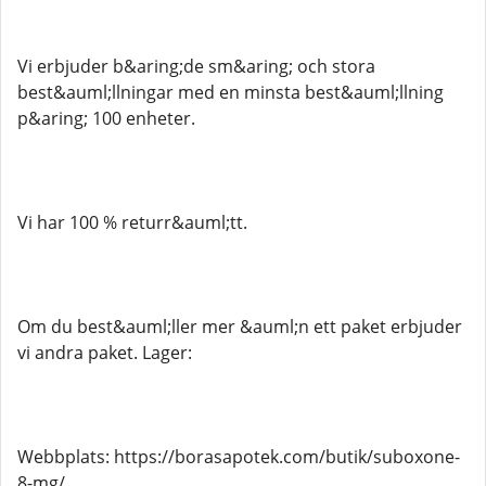
Vi erbjuder b&aring;de sm&aring; och stora
best&auml;llningar med en minsta best&auml;llning
p&aring; 100 enheter.
Vi har 100 % returr&auml;tt.
Om du best&auml;ller mer &auml;n ett paket erbjuder
vi andra paket. Lager:
Webbplats: https://borasapotek.com/butik/suboxone-
8-mg/