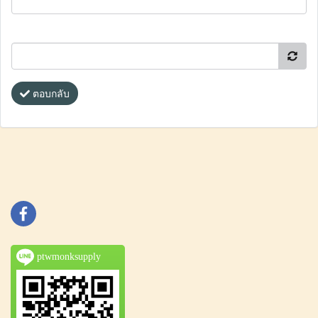
ตอบกลับ
ptwmonksupply