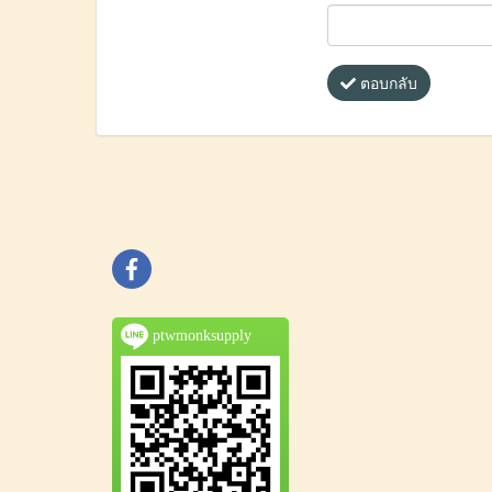
ตอบกลับ
ptwmonksupply