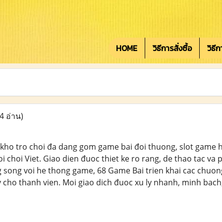
HOME
วิธีการสั่งซื้อ
วิธี
4 อ่าน)
kho tro choi đa dang gom game bai đoi thuong, slot game hap 
 choi Viet. Giao dien đuoc thiet ke ro rang, de thao tac va 
 song voi he thong game, 68 Game Bai trien khai cac chuon
ky cho thanh vien. Moi giao dich đuoc xu ly nhanh, minh ba