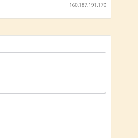
160.187.191.170