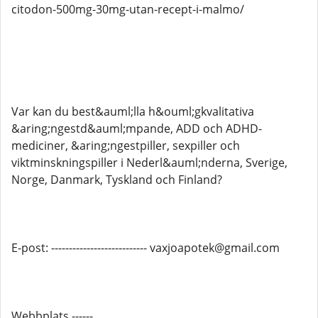
citodon-500mg-30mg-utan-recept-i-malmo/
Var kan du best&auml;lla h&ouml;gkvalitativa
&aring;ngestd&auml;mpande, ADD och ADHD-
mediciner, &aring;ngestpiller, sexpiller och
viktminskningspiller i Nederl&auml;nderna, Sverige,
Norge, Danmark, Tyskland och Finland?
E-post: --------------------------- vaxjoapotek@gmail.com
Webbplats ------