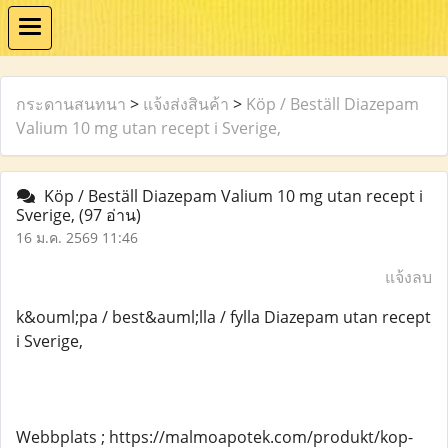
กระดานสนทนา
>
แจ้งส่งสินค้า
>
Köp / Beställ Diazepam
Valium 10 mg utan recept i Sverige,
Köp / Beställ Diazepam Valium 10 mg utan recept i
Sverige,
(97 อ่าน)
16 ม.ค. 2569 11:46
แจ้งลบ
k&ouml;pa / best&auml;lla / fylla Diazepam utan recept
i Sverige,
Webbplats ; https://malmoapotek.com/produkt/kop-