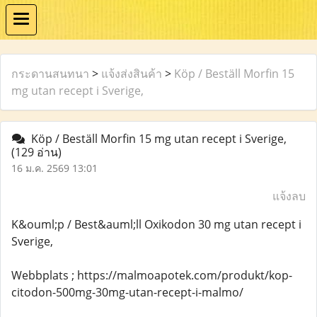
กระดานสนทนา
>
แจ้งส่งสินค้า
>
Köp / Beställ Morfin 15
mg utan recept i Sverige,
Köp / Beställ Morfin 15 mg utan recept i Sverige,
(129 อ่าน)
16 ม.ค. 2569 13:01
แจ้งลบ
K&ouml;p / Best&auml;ll Oxikodon 30 mg utan recept i
Sverige,
Webbplats ; https://malmoapotek.com/produkt/kop-
citodon-500mg-30mg-utan-recept-i-malmo/