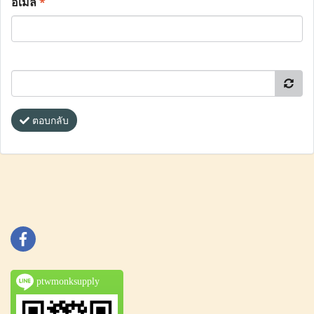
อีเมล
*
ตอบกลับ
ptwmonksupply