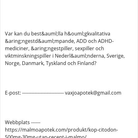
Var kan du best&auml;lla h&ouml;gkvalitativa
&aring;ngestd&auml;mpande, ADD och ADHD-
mediciner, &aring;ngestpiller, sexpiller och
viktminskningspiller i Nederl&auml;nderna, Sverige,
Norge, Danmark, Tyskland och Finland?
E-post: --------------------------- vaxjoapotek@gmail.com
Webbplats ------
https://malmoapotek.com/produkt/kop-citodon-
500mg-30mg-utan-recept-i-malmo/