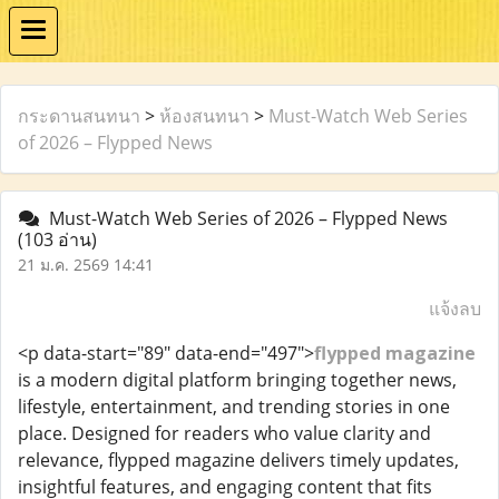
กระดานสนทนา
>
ห้องสนทนา
>
Must-Watch Web Series
of 2026 – Flypped News
Must-Watch Web Series of 2026 – Flypped News
(103 อ่าน)
21 ม.ค. 2569 14:41
แจ้งลบ
<p data-start="89" data-end="497">
flypped magazine
is a modern digital platform bringing together news,
lifestyle, entertainment, and trending stories in one
place. Designed for readers who value clarity and
relevance, flypped magazine delivers timely updates,
insightful features, and engaging content that fits