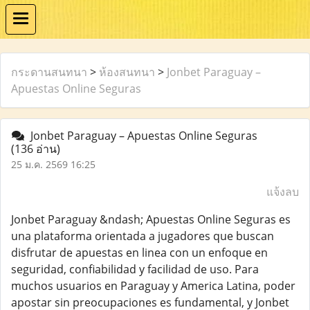
กระดานสนทนา
>
ห้องสนทนา
>
Jonbet Paraguay –
Apuestas Online Seguras
Jonbet Paraguay – Apuestas Online Seguras
(136 อ่าน)
25 ม.ค. 2569 16:25
แจ้งลบ
Jonbet Paraguay &ndash; Apuestas Online Seguras es
una plataforma orientada a jugadores que buscan
disfrutar de apuestas en linea con un enfoque en
seguridad, confiabilidad y facilidad de uso. Para
muchos usuarios en Paraguay y America Latina, poder
apostar sin preocupaciones es fundamental, y Jonbet