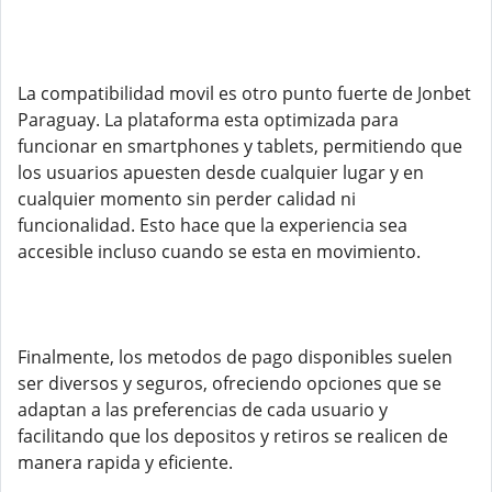
La compatibilidad movil es otro punto fuerte de Jonbet
Paraguay. La plataforma esta optimizada para
funcionar en smartphones y tablets, permitiendo que
los usuarios apuesten desde cualquier lugar y en
cualquier momento sin perder calidad ni
funcionalidad. Esto hace que la experiencia sea
accesible incluso cuando se esta en movimiento.
Finalmente, los metodos de pago disponibles suelen
ser diversos y seguros, ofreciendo opciones que se
adaptan a las preferencias de cada usuario y
facilitando que los depositos y retiros se realicen de
manera rapida y eficiente.