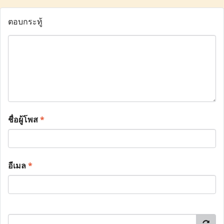
ตอบกระทู้
ชื่อผู้โพส
*
อีเมล
*