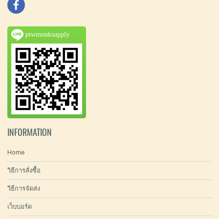
ptwmonksupply
INFORMATION
Home
วิธีการสั่งซื้อ
วิธีการจัดส่ง
เว็บบอร์ด