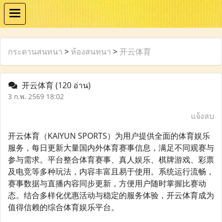
กระดานสนทนา
>
ห้องสนทนา
>
开云体育
开云体育
(120 อ่าน)
3 ก.พ. 2569 18:02
แจ้งลบ
开云体育（KAIYUN SPORTS）为用户提供全面的体育娱乐
服务，每日更新大量国内外体育赛事信息，满足不同观赛与
参与需求。平台整合体育赛事、真人娱乐、棋牌游戏、彩票
及电竞等多种玩法，内容丰富且易于使用。系统运行流畅，
赛事数据与直播内容同步更新，方便用户随时掌握比赛动
态。结合多样化优惠活动与稳定的服务体验，开云体育成为
值得信赖的综合体育娱乐平台。