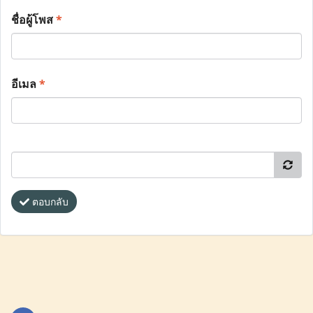
ชื่อผู้โพส
*
อีเมล
*
ตอบกลับ