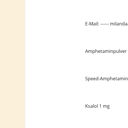
E-Mail: ------ mila
Amphetaminpulver
Speed-Amphetamin
Ksalol 1 mg