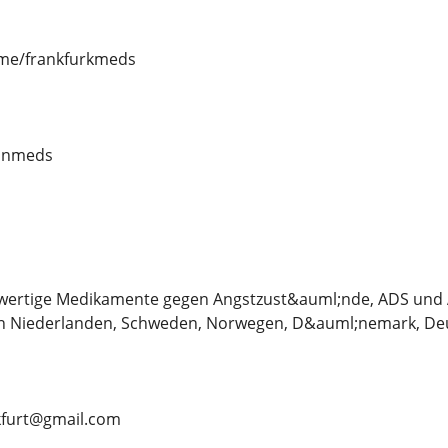
t.me/frankfurkmeds
inmeds
rtige Medikamente gegen Angstzust&auml;nde, ADS und A
n Niederlanden, Schweden, Norwegen, D&auml;nemark, Deu
nkfurt@gmail.com