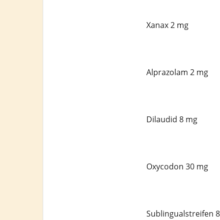
Xanax 2 mg
Alprazolam 2 mg
Dilaudid 8 mg
Oxycodon 30 mg
Sublingualstreifen 