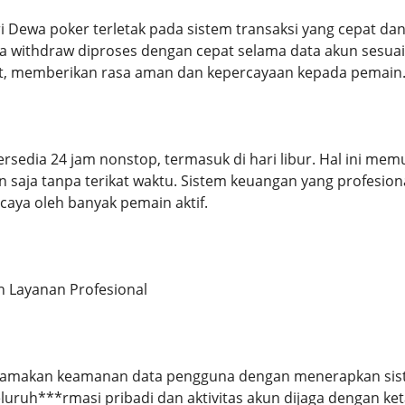
i Dewa poker terletak pada sistem transaksi yang cepat dan
a withdraw diproses dengan cepat selama data akun sesuai.
t, memberikan rasa aman dan kepercayaan kepada pemain
ersedia 24 jam nonstop, termasuk di hari libur. Hal ini m
n saja tanpa terikat waktu. Sistem keuangan yang profesi
caya oleh banyak pemain aktif.
 Layanan Profesional
makan keamanan data pengguna dengan menerapkan sistem
luruh***rmasi pribadi dan aktivitas akun dijaga dengan ketat