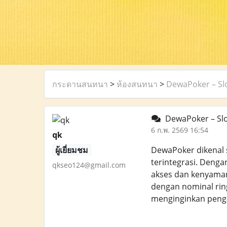
กระดานสนทนา
>
ห้องสนทนา
>
DewaPoker – Slo
DewaPoker – Slot
6 ก.พ. 2569 16:54
qk
ผู้เยี่ยมชม
DewaPoker dikenal 
terintegrasi. Deng
qkseo124@gmail.com
akses dan kenyamana
dengan nominal rin
menginginkan penga