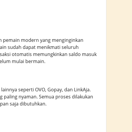
an pemain modern yang menginginkan
main sudah dapat menikmati seluruh
ansaksi otomatis memungkinkan saldo masuk
belum mulai bermain.
ainnya seperti OVO, Gopay, dan LinkAja.
ng paling nyaman. Semua proses dilakukan
apan saja dibutuhkan.