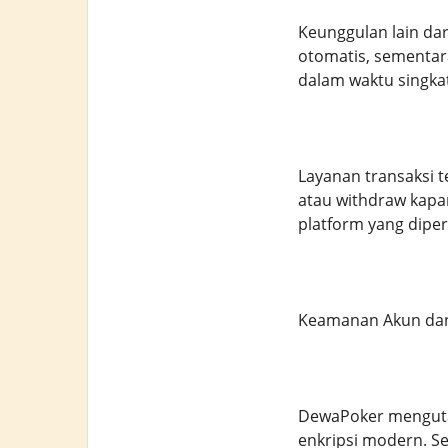
Keunggulan lain dar
otomatis, sementar
dalam waktu singka
Layanan transaksi t
atau withdraw kapa
platform yang diper
Keamanan Akun dan
DewaPoker menguta
enkripsi modern. Se