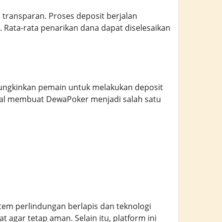
 transparan. Proses deposit berjalan
 Rata-rata penarikan dana dapat diselesaikan
.
emungkinkan pemain untuk melakukan deposit
onal membuat DewaPoker menjadi salah satu
 perlindungan berlapis dan teknologi
 agar tetap aman. Selain itu, platform ini