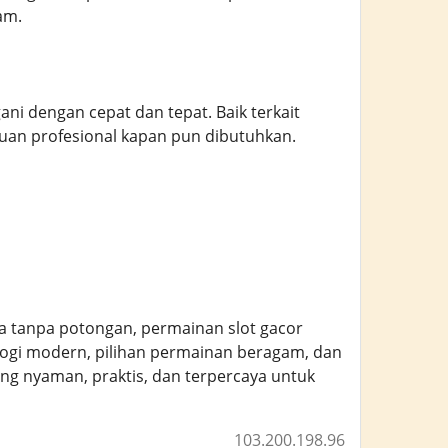
am.
ni dengan cepat dan tepat. Baik terkait
an profesional kapan pun dibutuhkan.
a tanpa potongan, permainan slot gacor
logi modern, pilihan permainan beragam, dan
g nyaman, praktis, dan terpercaya untuk
103.200.198.96