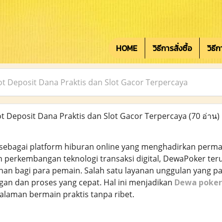
HOME
วิธีการสั่งซื้อ
วิธี
t Deposit Dana Praktis dan Slot Gacor Terpercaya
 Deposit Dana Praktis dan Slot Gacor Terpercaya
(70 อ่าน)
sebagai platform hiburan online yang menghadirkan permai
an perkembangan teknologi transaksi digital, DewaPoker t
n bagi para pemain. Salah satu layanan unggulan yang pal
gan dan proses yang cepat. Hal ini menjadikan
Dewa poker
laman bermain praktis tanpa ribet.