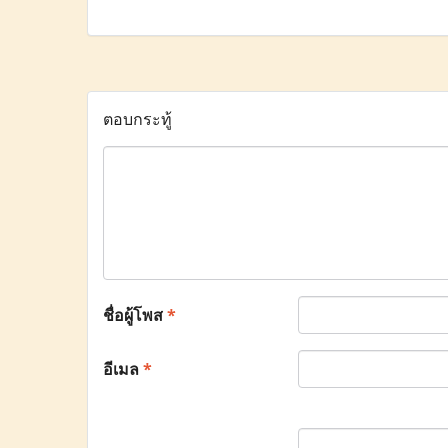
ตอบกระทู้
ชื่อผู้โพส
*
อีเมล
*