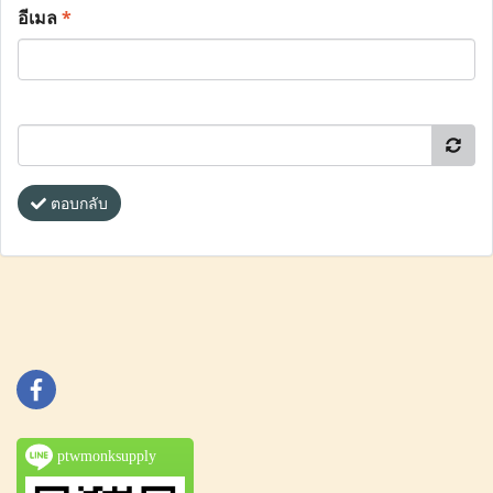
อีเมล
*
ตอบกลับ
ptwmonksupply