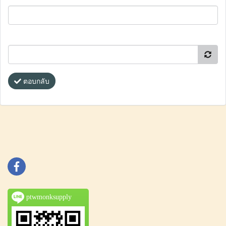
ตอบกลับ
ptwmonksupply