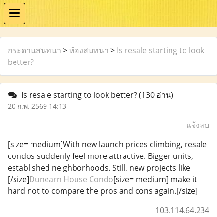
กระดานสนทนา
>
ห้องสนทนา
>
Is resale starting to look
better?
Is resale starting to look better?
(130 อ่าน)
20 ก.พ. 2569 14:13
แจ้งลบ
[size= medium]With new launch prices climbing, resale
condos suddenly feel more attractive. Bigger units,
established neighborhoods. Still, new projects like
[/size]
Dunearn House Condo
[size= medium] make it
hard not to compare the pros and cons again.[/size]
103.114.64.234