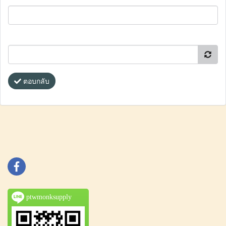
ตอบกลับ
ptwmonksupply