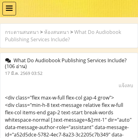
กระดานสนทนา
>
ห้องสนทนา
>
What Do Audiobook
Publishing Services Include?
What Do Audiobook Publishing Services Include?
(106 อ่าน)
17 มี.ค. 2569 03:52
แจ้งลบ
<div class="flex max-w-full flex-col gap-4 grow">
<div class="min-h-8 text-message relative flex w-full
flex-col items-end gap-2 text-start break-words
whitespace-normal [.text-message+&]:mt-1" dir="auto"
data-message-author-role="assistant" data-message-
id="a52d5dce-5782-4ec7-8a23-3c2205c7b349" data-