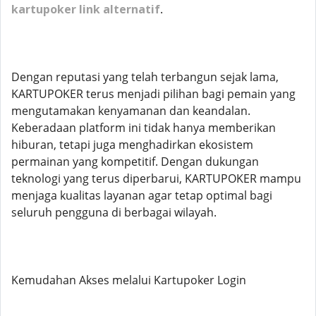
kartupoker link alternatif
.
Dengan reputasi yang telah terbangun sejak lama,
KARTUPOKER terus menjadi pilihan bagi pemain yang
mengutamakan kenyamanan dan keandalan.
Keberadaan platform ini tidak hanya memberikan
hiburan, tetapi juga menghadirkan ekosistem
permainan yang kompetitif. Dengan dukungan
teknologi yang terus diperbarui, KARTUPOKER mampu
menjaga kualitas layanan agar tetap optimal bagi
seluruh pengguna di berbagai wilayah.
Kemudahan Akses melalui Kartupoker Login