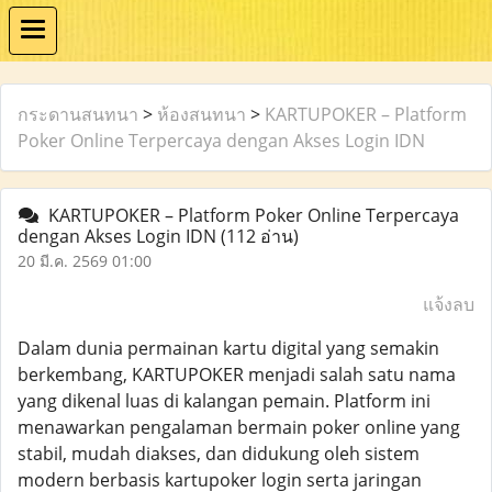
กระดานสนทนา
>
ห้องสนทนา
>
KARTUPOKER – Platform
Poker Online Terpercaya dengan Akses Login IDN
KARTUPOKER – Platform Poker Online Terpercaya
dengan Akses Login IDN
(112 อ่าน)
20 มี.ค. 2569 01:00
แจ้งลบ
Dalam dunia permainan kartu digital yang semakin
berkembang, KARTUPOKER menjadi salah satu nama
yang dikenal luas di kalangan pemain. Platform ini
menawarkan pengalaman bermain poker online yang
stabil, mudah diakses, dan didukung oleh sistem
modern berbasis kartupoker login serta jaringan