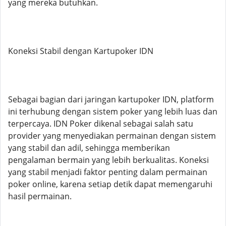
yang mereka butuhkan.
Koneksi Stabil dengan Kartupoker IDN
Sebagai bagian dari jaringan kartupoker IDN, platform
ini terhubung dengan sistem poker yang lebih luas dan
terpercaya. IDN Poker dikenal sebagai salah satu
provider yang menyediakan permainan dengan sistem
yang stabil dan adil, sehingga memberikan
pengalaman bermain yang lebih berkualitas. Koneksi
yang stabil menjadi faktor penting dalam permainan
poker online, karena setiap detik dapat memengaruhi
hasil permainan.