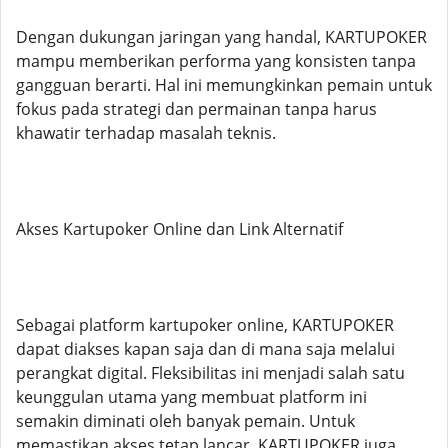
Dengan dukungan jaringan yang handal, KARTUPOKER
mampu memberikan performa yang konsisten tanpa
gangguan berarti. Hal ini memungkinkan pemain untuk
fokus pada strategi dan permainan tanpa harus
khawatir terhadap masalah teknis.
Akses Kartupoker Online dan Link Alternatif
Sebagai platform kartupoker online, KARTUPOKER
dapat diakses kapan saja dan di mana saja melalui
perangkat digital. Fleksibilitas ini menjadi salah satu
keunggulan utama yang membuat platform ini
semakin diminati oleh banyak pemain. Untuk
memastikan akses tetap lancar, KARTUPOKER juga