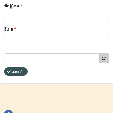
ชื่อผู้โพส
*
อีเมล
*
ตอบกลับ