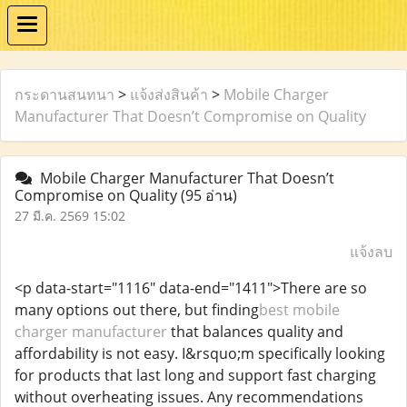
กระดานสนทนา
>
แจ้งส่งสินค้า
>
Mobile Charger
Manufacturer That Doesn’t Compromise on Quality
Mobile Charger Manufacturer That Doesn’t
Compromise on Quality
(95 อ่าน)
27 มี.ค. 2569 15:02
แจ้งลบ
<p data-start="1116" data-end="1411">There are so
many options out there, but finding
best mobile
charger manufacturer
that balances quality and
affordability is not easy. I&rsquo;m specifically looking
for products that last long and support fast charging
without overheating issues. Any recommendations