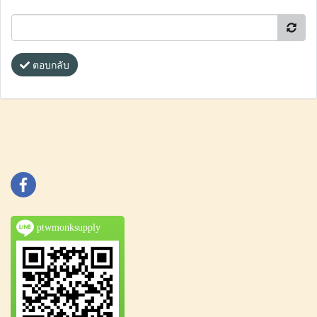
ตอบกลับ
ptwmonksupply